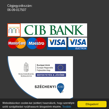
Cégjegyzékszám:
06-09-017507
Weboldalunkon cookie-kat (sütiket) használunk, hogy személyre
Elfogadom!
szóló szolgáltatást nyújthassunk látogatóink részére.
További