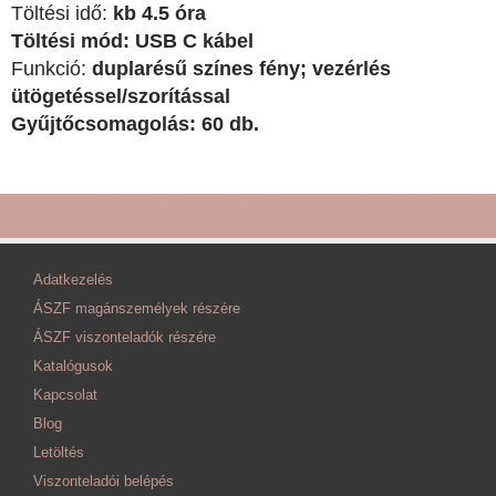
Töltési idő:
kb 4.5 óra
Töltési mód: USB C kábel
Funkció:
duplarésű színes fény; vezérlés
ütögetéssel/szorítással
Gyűjtőcsomagolás: 60 db.
Adatkezelés
ÁSZF magánszemélyek részére
ÁSZF viszonteladók részére
Katalógusok
Kapcsolat
Blog
Letöltés
Viszonteladói belépés