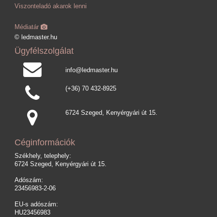
Viszonteladó akarok lenni
Médiatár
© ledmaster.hu
Ügyfélszolgálat
info@ledmaster.hu
(+36) 70 432-8925
6724 Szeged, Kenyérgyári út 15.
Céginformációk
Székhely, telephely:
6724 Szeged, Kenyérgyári út 15.
Adószám:
23456983-2-06
EU-s adószám:
HU23456983