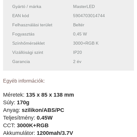
Gyártó / márka
MasterLED
EAN kód
5904703014744
Felhasználási terület
Beltér
Fogyasztás
0,45 W
Színhőmérséklet
3000+RGB K
Vízállósági szint
IP20
Garancia
2 év
Egyéb információk:
Méretek:
135 x 85 x 138 mm
Súly:
170g
Anyag:
szilikon/ABS/PC
Teljesítmény:
0.45W
CCT:
3000K+RGB
Akkumulátor:
1200mah/3.7V