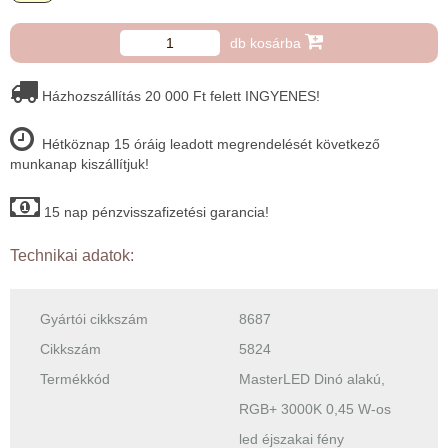
db kosárba
Házhozszállítás 20 000 Ft felett INGYENES!
Hétköznap 15 óráig leadott megrendelését következő
munkanap kiszállítjuk!
15 nap pénzvisszafizetési garancia!
Technikai adatok:
Gyártói cikkszám
8687
Cikkszám
5824
Termékkód
MasterLED Dinó alakú,
RGB+ 3000K 0,45 W-os
led éjszakai fény