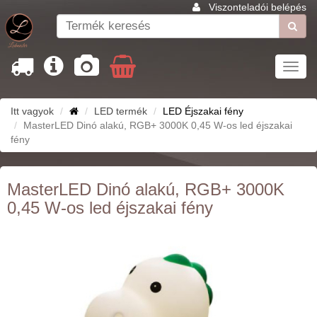
Viszonteladói belépés
Toggl
navig
Itt vagyok
LED termék
LED Éjszakai fény
MasterLED Dinó alakú, RGB+ 3000K 0,45 W-os led éjszakai
fény
MasterLED Dinó alakú, RGB+ 3000K
0,45 W-os led éjszakai fény