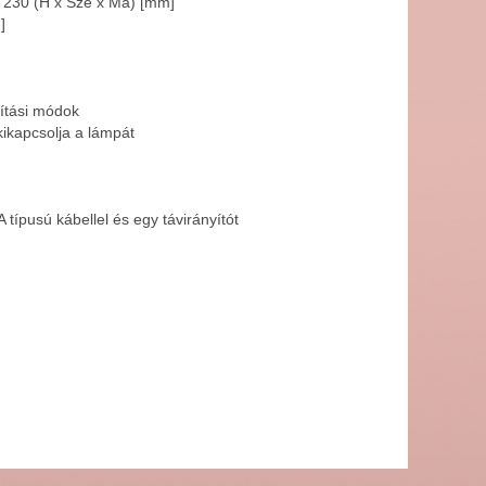
 230 (H x Szé x Ma) [mm]
]
gítási módok
kikapcsolja a lámpát
típusú kábellel és egy távirányítót