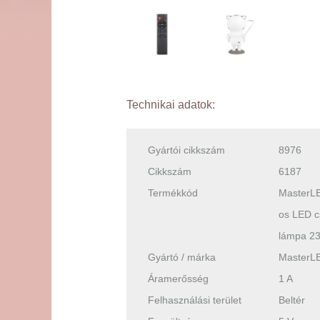
Technikai adatok:
Gyártói cikkszám
8976
Cikkszám
6187
Termékkód
MasterLE
os LED cs
lámpa 2
Gyártó / márka
MasterL
Áramerősség
1 A
Felhasználási terület
Beltér