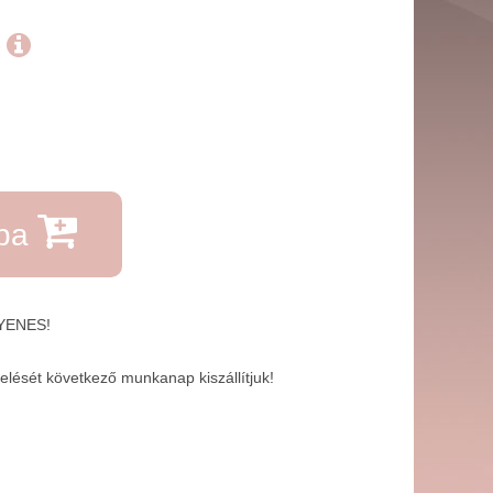
.
rba
GYENES!
lését következő munkanap kiszállítjuk!