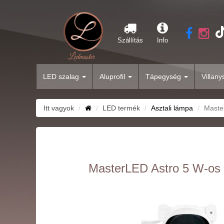
Szállítás
Info
LED szalag
Aluprofil
Tápegység
Villan
Itt vagyok
LED termék
Asztali lámpa
Maste
MasterLED Astro 5 W-os 