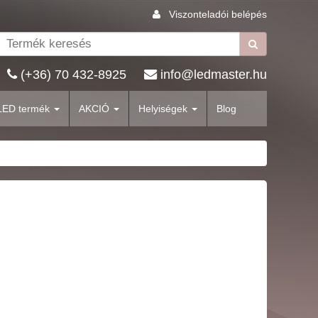
Viszonteladói belépés
(+36) 70 432-8925
info@ledmaster.hu
LED termék
AKCIÓ
Helyiségek
Blog