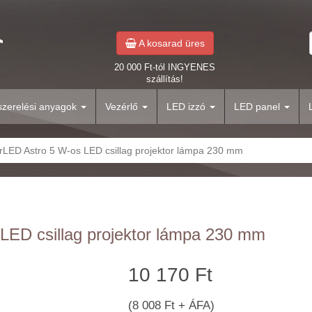
A kosarad üres
20 000 Ft-tól INGYENES
szállítás!
yszerelési anyagok
Vezérlő
LED izzó
LED panel
rLED Astro 5 W-os LED csillag projektor lámpa 230 mm
LED csillag projektor lámpa 230 mm
10 170 Ft
(8 008 Ft + ÁFA)