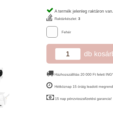
A termék jelenleg raktáron van
Raktárkészlet:
3
Fehér
db kosá
Házhozszállítás 20 000 Ft felett IN
Hétköznap 15 óráig leadott megrende
15 nap pénzvisszafizetési garancia!