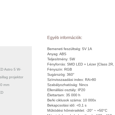
Egyéb információk:
Bemeneti feszültség: 5V 1A
Anyag: ABS
Teljesítmény: 5W
Fényforrás: SMD LED + Lézer [Class 2R,
D Astro 5 W-
Fényszín: RGB
Sugárszög: 360°
illag projektor
Színvisszaadási index: RA>80
30 mm
Szabályozhatóság: Nincs
Ellenállási osztály: IP20
ED
Élettartam: 35 000 h
Be/ki ciklusok száma: 10 000x
Bekapcsolási idő: <0,1 s
Működési hőmérséklet: -20° ~ +50°C