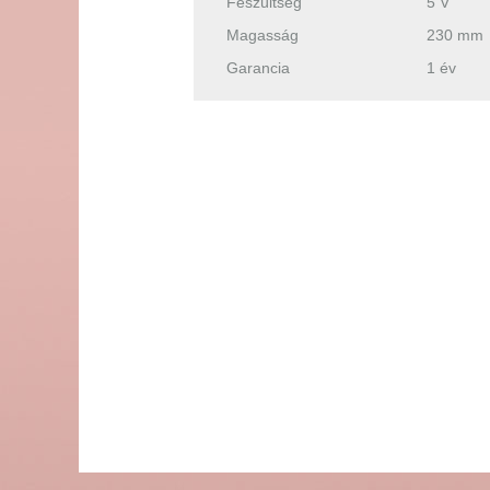
Feszültség
5 V
Magasság
230 mm
Garancia
1 év