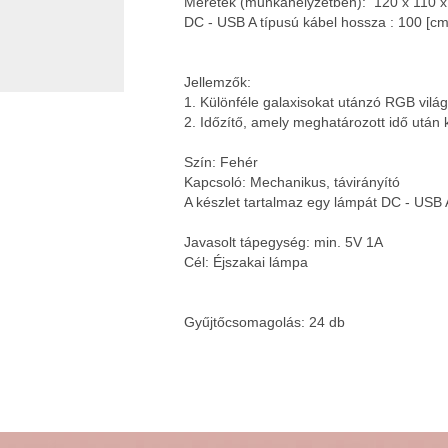
Méretek (munkahelyzetben): 120 x 110 x
DC - USB A típusú kábel hossza : 100 [cm
Jellemzők:
1. Különféle galaxisokat utánzó RGB vilá
2. Időzítő, amely meghatározott idő után 
Szín: Fehér
Kapcsoló: Mechanikus, távirányító
A készlet tartalmaz egy lámpát DC - USB A 
Javasolt tápegység: min. 5V 1A
Cél: Éjszakai lámpa
Gyűjtőcsomagolás: 24 db