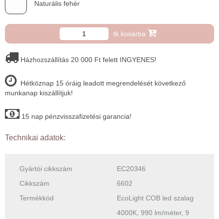
Naturális fehér
tk kosárba
Házhozszállítás 20 000 Ft felett INGYENES!
Hétköznap 15 óráig leadott megrendelését következő
munkanap kiszállítjuk!
15 nap pénzvisszafizetési garancia!
Technikai adatok:
Gyártói cikkszám
EC20346
Cikkszám
6602
Termékkód
EcoLight COB led szalag
4000K, 990 lm/méter, 9