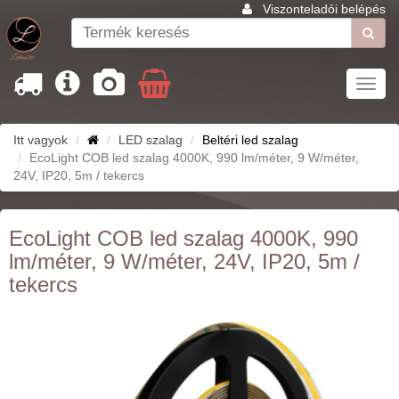
Viszonteladói belépés
Toggl
navig
Itt vagyok
LED szalag
Beltéri led szalag
EcoLight COB led szalag 4000K, 990 lm/méter, 9 W/méter,
24V, IP20, 5m / tekercs
EcoLight COB led szalag 4000K, 990
lm/méter, 9 W/méter, 24V, IP20, 5m /
tekercs