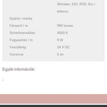
W/méter, 24V, IP20, 5m /
tekercs
Gyártó / márka
Fényerő / m
990 lumen
Színhőmérséklet
4000 K
Fogyasztás / m
9 W
Feszültség
24 V DC
Garancia
5 év
Egyéb információk:
-