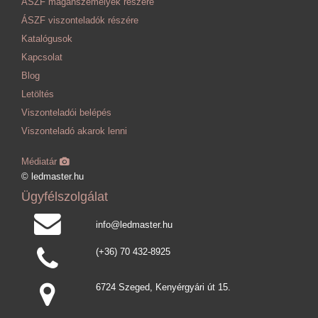
ÁSZF magánszemélyek részére
ÁSZF viszonteladók részére
Katalógusok
Kapcsolat
Blog
Letöltés
Viszonteladói belépés
Viszonteladó akarok lenni
Médiatár
© ledmaster.hu
Ügyfélszolgálat
info@ledmaster.hu
(+36) 70 432-8925
6724 Szeged, Kenyérgyári út 15.