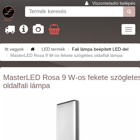
Viszonteladói belépés
Toggl
navig
Itt vagyok
LED termék
Fali lámpa beépített LED-del
MasterLED Rosa 9 W-os fekete szögletes oldalfali lámpa
MasterLED Rosa 9 W-os fekete szöglete
oldalfali lámpa