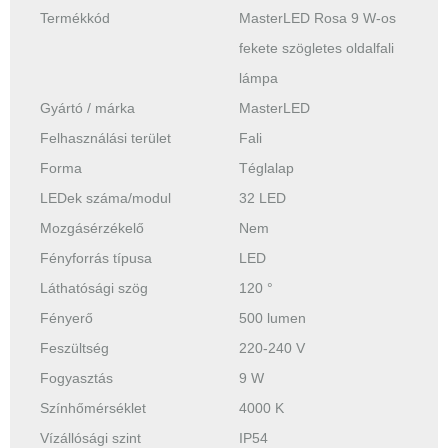
Termékkód
MasterLED Rosa 9 W-os
fekete szögletes oldalfali
lámpa
Gyártó / márka
MasterLED
Felhasználási terület
Fali
Forma
Téglalap
LEDek száma/modul
32 LED
Mozgásérzékelő
Nem
Fényforrás típusa
LED
Láthatósági szög
120 °
Fényerő
500 lumen
Feszültség
220-240 V
Fogyasztás
9 W
Színhőmérséklet
4000 K
Vízállósági szint
IP54