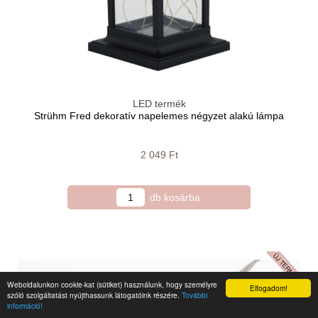
LED termék
Strühm Fred dekoratív napelemes négyzet alakú lámpa
2 049 Ft
Weboldalunkon cookie-kat (sütiket) használunk, hogy személyre
Elfogadom!
szóló szolgáltatást nyújthassunk látogatóink részére.
További
információ!