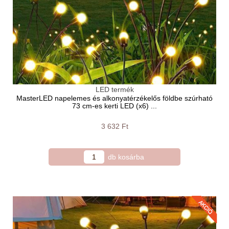
LED termék
MasterLED napelemes és alkonyatérzékelős földbe szúrható
73 cm-es kerti LED (x6) ...
3 632 Ft