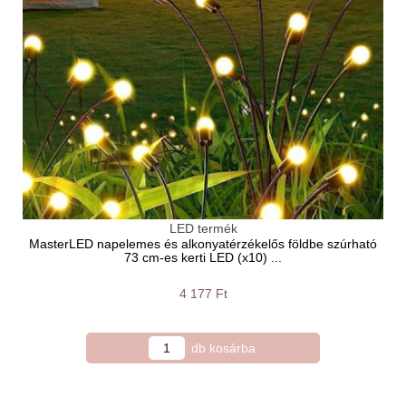
LED termék
MasterLED napelemes és alkonyatérzékelős földbe szúrható
73 cm-es kerti LED (x10) ...
4 177 Ft