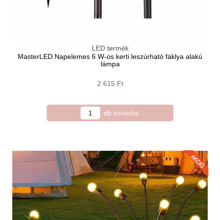
LED termék
MasterLED Napelemes 6 W-os kerti leszúrható fáklya alakú
lámpa
2 615 Ft