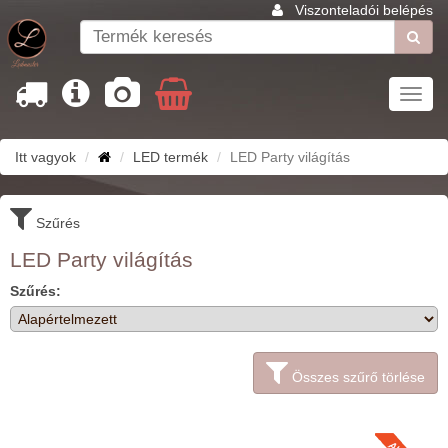
Viszonteladói belépés
Toggl
navig
Itt vagyok
LED termék
LED Party világítás
Szűrés
LED Party világítás
Szűrés:
Összes szűrő törlése