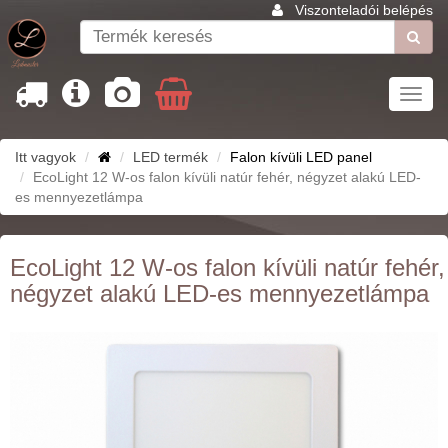
Viszonteladói belépés
Toggl
navig
Itt vagyok
LED termék
Falon kívüli LED panel
EcoLight 12 W-os falon kívüli natúr fehér, négyzet alakú LED-
es mennyezetlámpa
EcoLight 12 W-os falon kívüli natúr fehér,
négyzet alakú LED-es mennyezetlámpa