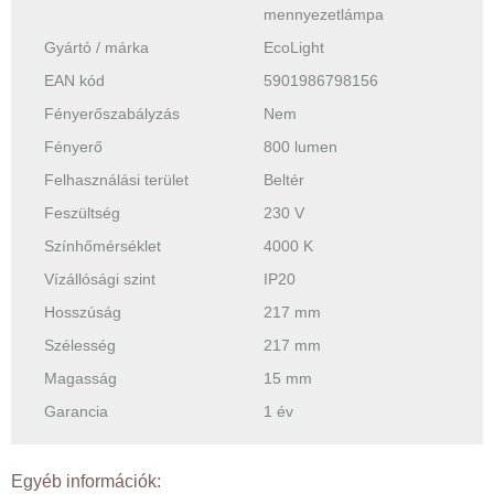
mennyezetlámpa
Gyártó / márka
EcoLight
EAN kód
5901986798156
Fényerőszabályzás
Nem
Fényerő
800 lumen
Felhasználási terület
Beltér
Feszültség
230 V
Színhőmérséklet
4000 K
Vízállósági szint
IP20
Hosszúság
217 mm
Szélesség
217 mm
Magasság
15 mm
Garancia
1 év
Egyéb információk: