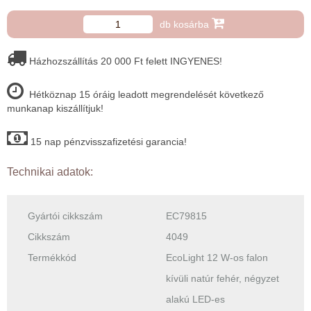
db kosárba
Házhozszállítás 20 000 Ft felett INGYENES!
Hétköznap 15 óráig leadott megrendelését következő
munkanap kiszállítjuk!
15 nap pénzvisszafizetési garancia!
Technikai adatok:
Gyártói cikkszám
EC79815
Cikkszám
4049
Termékkód
EcoLight 12 W-os falon
kívüli natúr fehér, négyzet
alakú LED-es