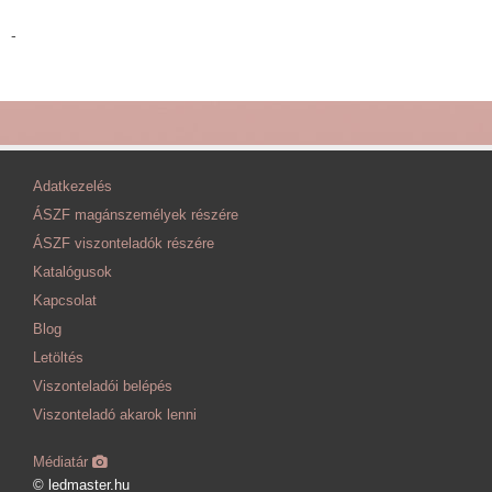
-
Adatkezelés
ÁSZF magánszemélyek részére
ÁSZF viszonteladók részére
Katalógusok
Kapcsolat
Blog
Letöltés
Viszonteladói belépés
Viszonteladó akarok lenni
Médiatár
© ledmaster.hu