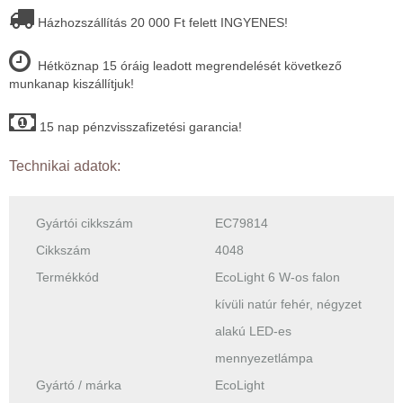
Házhozszállítás 20 000 Ft felett INGYENES!
Hétköznap 15 óráig leadott megrendelését következő
munkanap kiszállítjuk!
15 nap pénzvisszafizetési garancia!
Technikai adatok:
Gyártói cikkszám
EC79814
Cikkszám
4048
Termékkód
EcoLight 6 W-os falon
kívüli natúr fehér, négyzet
alakú LED-es
mennyezetlámpa
Gyártó / márka
EcoLight