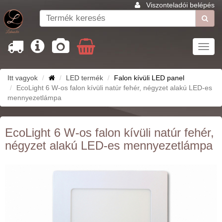
Viszonteladói belépés
Toggl
navig
Itt vagyok
LED termék
Falon kívüli LED panel
EcoLight 6 W-os falon kívüli natúr fehér, négyzet alakú LED-es
mennyezetlámpa
EcoLight 6 W-os falon kívüli natúr fehér,
négyzet alakú LED-es mennyezetlámpa