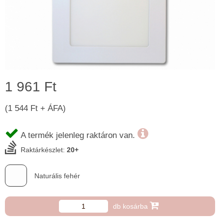
1 961 Ft
(1 544 Ft + ÁFA)
A termék jelenleg raktáron van.
Raktárkészlet:
20+
Naturális fehér
db kosárba