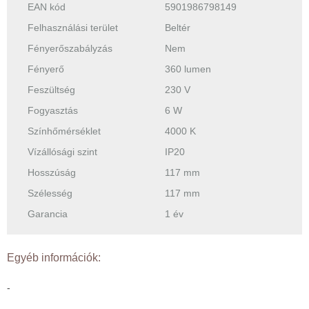
EAN kód
5901986798149
Felhasználási terület
Beltér
Fényerőszabályzás
Nem
Fényerő
360 lumen
Feszültség
230 V
Fogyasztás
6 W
Színhőmérséklet
4000 K
Vízállósági szint
IP20
Hosszúság
117 mm
Szélesség
117 mm
Garancia
1 év
Egyéb információk:
-