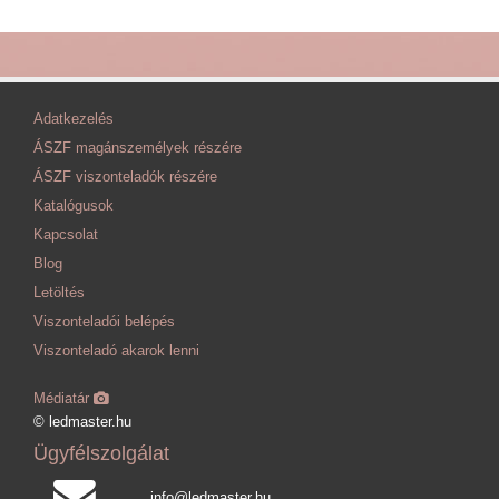
Adatkezelés
ÁSZF magánszemélyek részére
ÁSZF viszonteladók részére
Katalógusok
Kapcsolat
Blog
Letöltés
Viszonteladói belépés
Viszonteladó akarok lenni
Médiatár
© ledmaster.hu
Ügyfélszolgálat
info@ledmaster.hu