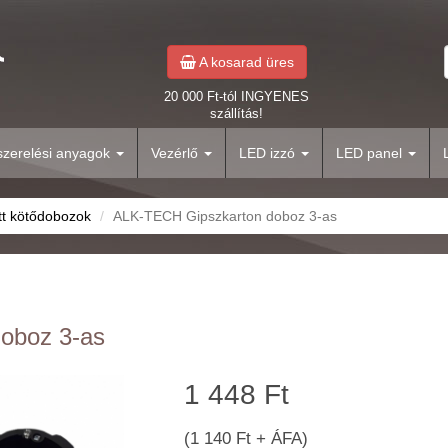
A kosarad üres
20 000 Ft-tól INGYENES
szállítás!
yszerelési anyagok
Vezérlő
LED izzó
LED panel
tt kötődobozok
ALK-TECH Gipszkarton doboz 3-as
oboz 3-as
1 448 Ft
(1 140 Ft + ÁFA)