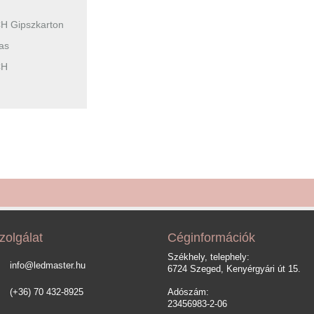
H Gipszkarton
as
CH
zolgálat
Céginformációk
Székhely, telephely:
info@ledmaster.hu
6724 Szeged, Kenyérgyári út 15.
(+36) 70 432-8925
Adószám:
23456983-2-06