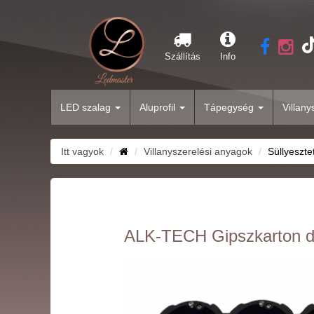
Szállítás
Info
LED szalag
Aluprofil
Tápegység
Villan
Itt vagyok
Villanyszerelési anyagok
Süllyeszte
ALK-TECH Gipszkarton d