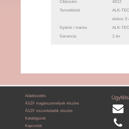
Cikkszám
4012
Termékkód
ALK-TEC
doboz 3-
Gyártó / márka
ALK-TE
Garancia
2 év
Adatkezelés
Ügyféls
ÁSZF magánszemélyek részére
ÁSZF viszonteladók részére
Katalógusok
Kapcsolat