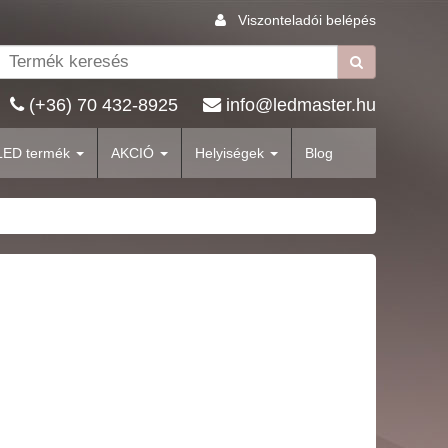
Viszonteladói belépés
(+36) 70 432-8925
info@ledmaster.hu
LED termék
AKCIÓ
Helyiségek
Blog