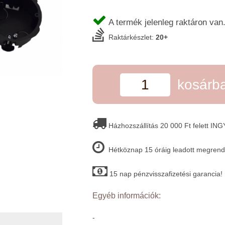
A termék jelenleg raktáron van
Raktárkészlet:
20+
kosárb
Házhozszállítás 20 000 Ft felett IN
Hétköznap 15 óráig leadott megrende
15 nap pénzvisszafizetési garancia!
Egyéb információk:
-