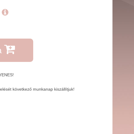
.
a
GYENES!
lését következő munkanap kiszállítjuk!