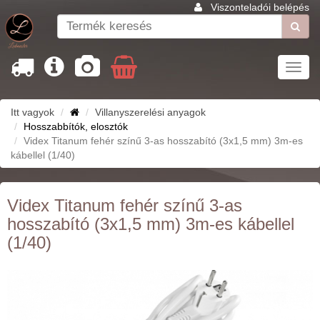
Viszonteladói belépés
Toggl
navig
Itt vagyok
Villanyszerelési anyagok
Hosszabbítók, elosztók
Videx Titanum fehér színű 3-as hosszabító (3x1,5 mm) 3m-es
kábellel (1/40)
Videx Titanum fehér színű 3-as
hosszabító (3x1,5 mm) 3m-es kábellel
(1/40)