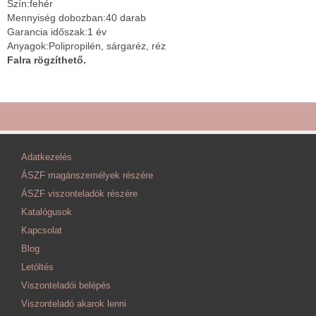
Szín:fehér
Mennyiség dobozban:40 darab
Garancia időszak:1 év
Anyagok:Polipropilén, sárgaréz, réz
Falra rögzíthető.
Adatkezelés
ÁSZF magánszemélyek részére
ÁSZF viszonteladók részére
Katalógusok
Kapcsolat
Blog
Letöltés
Viszonteladói belépés
Viszonteladó akarok lenni