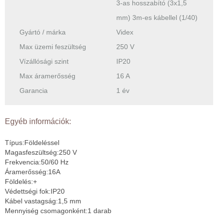
3-as hosszabító (3x1,5
mm) 3m-es kábellel (1/40)
Gyártó / márka
Videx
Max üzemi feszültség
250 V
Vízállósági szint
IP20
Max áramerősség
16 A
Garancia
1 év
Egyéb információk:
Típus:Földeléssel
Magasfeszültség:250 V
Frekvencia:50/60 Hz
Áramerősség:16A
Földelés:+
Védettségi fok:IP20
Kábel vastagság:1,5 mm
Mennyiség csomagonként:1 darab