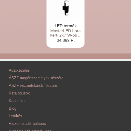
LED termék
MasterLED Lora
Kerti 2x7 W-os ...
34 869 Ft
Adatkezelés
ÁSZF magánszemélyek részére
ÁSZF viszonteladók részére
Katalógusok
Kapcsolat
Blog
Letöltés
Viszonteladói belépés