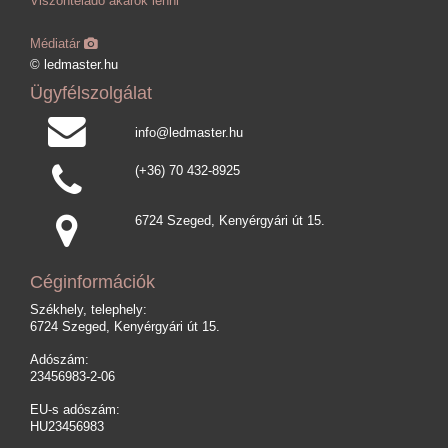
Viszonteladó akarok lenni
Médiatár
© ledmaster.hu
Ügyfélszolgálat
info@ledmaster.hu
(+36) 70 432-8925
6724 Szeged, Kenyérgyári út 15.
Céginformációk
Székhely, telephely:
6724 Szeged, Kenyérgyári út 15.
Adószám:
23456983-2-06
EU-s adószám:
HU23456983