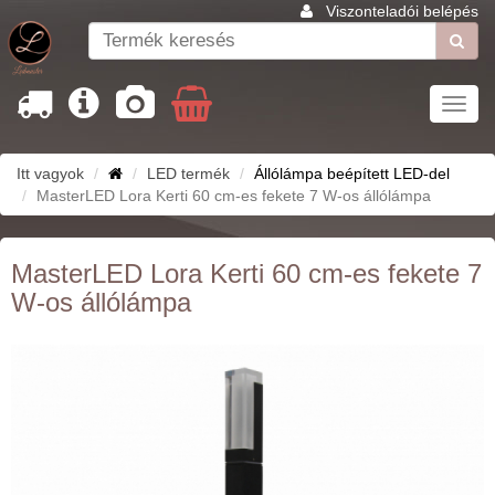
Viszonteladói belépés
Toggl
navig
Itt vagyok
LED termék
Állólámpa beépített LED-del
MasterLED Lora Kerti 60 cm-es fekete 7 W-os állólámpa
MasterLED Lora Kerti 60 cm-es fekete 7
W-os állólámpa