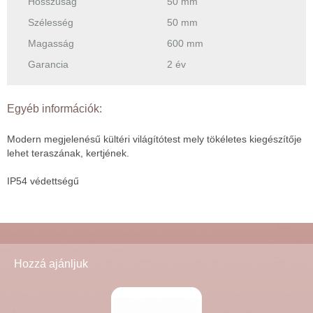
Hosszúság
50 mm
Szélesség
50 mm
Magasság
600 mm
Garancia
2 év
Egyéb információk:
Modern megjelenésű kültéri világítótest mely tökéletes kiegészítője
lehet teraszának, kertjének.
IP54 védettségű
Hozzá ajánljuk