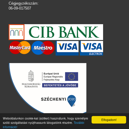
Cégjegyzékszám:
06-09-017507
Weboldalunkon cookie-kat (sütiket) használunk, hogy személyre
Elfogadom!
szóló szolgáltatást nyújthassunk látogatóink részére.
További
információ!