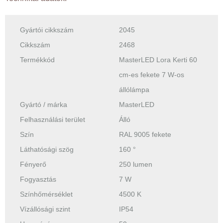
Gyártói cikkszám
2045
Cikkszám
2468
Termékkód
MasterLED Lora Kerti 60
cm-es fekete 7 W-os
állólámpa
Gyártó / márka
MasterLED
Felhasználási terület
Álló
Szín
RAL 9005 fekete
Láthatósági szög
160 °
Fényerő
250 lumen
Fogyasztás
7 W
Színhőmérséklet
4500 K
Vízállósági szint
IP54