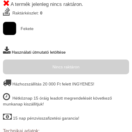
A termék jelenleg nincs raktáron.
Raktárkészlet:
0
Fekete
Használati útmutató letöltése
Nincs raktáron
Házhozszállítás 20 000 Ft felett INGYENES!
Hétköznap 15 óráig leadott megrendelését következő
munkanap kiszállítjuk!
15 nap pénzvisszafizetési garancia!
Technikai adatok: