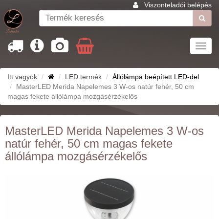
Viszonteladói belépés
Toggl
navig
Itt vagyok
LED termék
Állólámpa beépített LED-del
MasterLED Merida Napelemes 3 W-os natúr fehér, 50 cm
magas fekete állólámpa mozgásérzékelős
MasterLED Merida Napelemes 3 W-os
natúr fehér, 50 cm magas fekete
állólámpa mozgásérzékelős