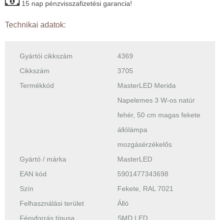
15 nap pénzvisszafizetési garancia!
Technikai adatok:
Gyártói cikkszám
4369
Cikkszám
3705
Termékkód
MasterLED Merida
Napelemes 3 W-os natúr
fehér, 50 cm magas fekete
állólámpa
mozgásérzékelős
Gyártó / márka
MasterLED
EAN kód
5901477343698
Szín
Fekete, RAL 7021
Felhasználási terület
Álló
Fényforrás típusa
SMD LED