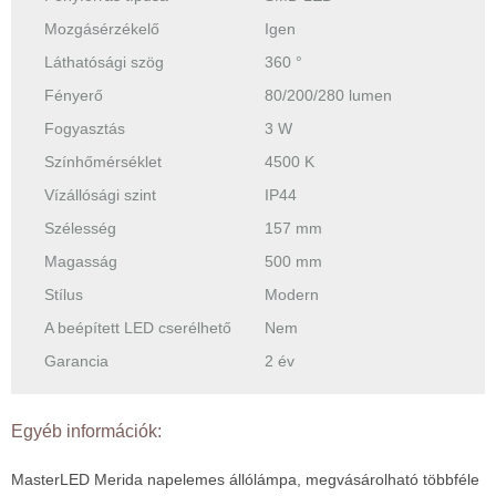
Mozgásérzékelő
Igen
Láthatósági szög
360 °
Fényerő
80/200/280 lumen
Fogyasztás
3 W
Színhőmérséklet
4500 K
Vízállósági szint
IP44
Szélesség
157 mm
Magasság
500 mm
Stílus
Modern
A beépített LED cserélhető
Nem
Garancia
2 év
Egyéb információk:
MasterLED Merida napelemes állólámpa, megvásárolható többféle