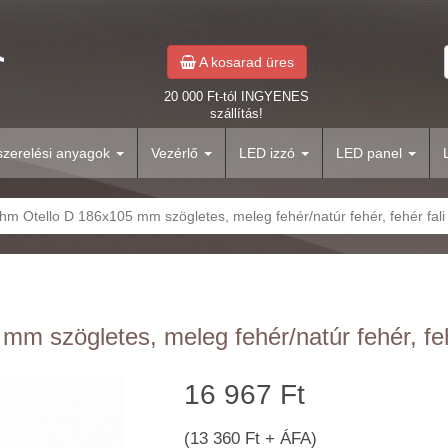
A kosarad üres
20 000 Ft-tól INGYENES
szállítás!
yszerelési anyagok
Vezérlő
LED izzó
LED panel
hm Otello D 186x105 mm szögletes, meleg fehér/natúr fehér, fehér fal
mm szögletes, meleg fehér/natúr fehér, feh
16 967 Ft
(13 360 Ft + ÁFA)