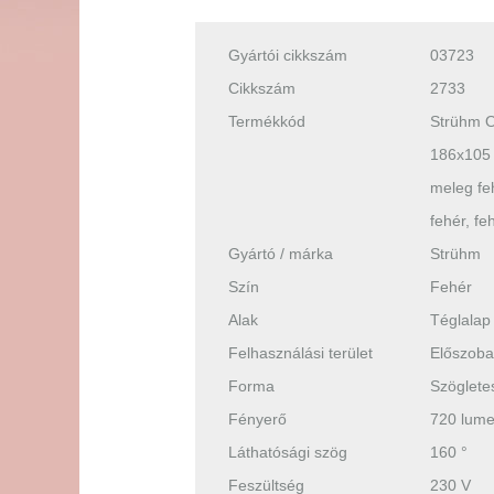
Gyártói cikkszám
03723
Cikkszám
2733
Termékkód
Strühm O
186x105 
meleg fe
fehér, fe
Gyártó / márka
Strühm
Szín
Fehér
Alak
Téglalap
Felhasználási terület
Előszoba
Forma
Szöglete
Fényerő
720 lum
Láthatósági szög
160 °
Feszültség
230 V