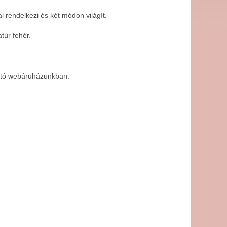
l rendelkezi és két módon világít.
túr fehér.
ható webáruházunkban.