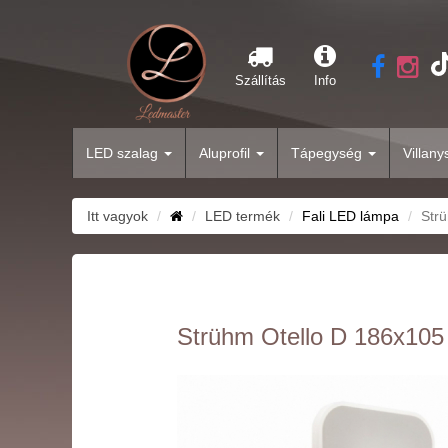
Szállítás
Info
LED szalag
Aluprofil
Tápegység
Villan
Itt vagyok
LED termék
Fali LED lámpa
Strü
Strühm Otello D 186x105 