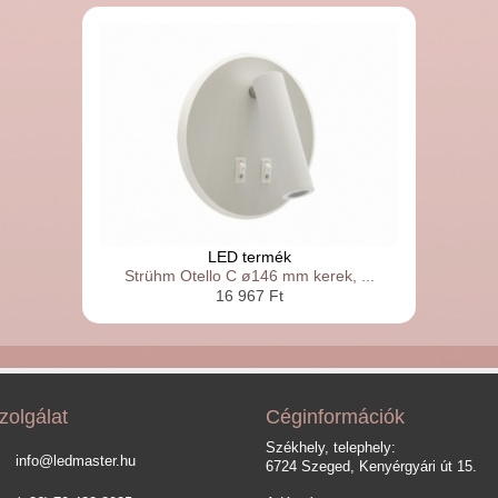
LED termék
Strühm Otello C ø146 mm kerek, ...
16 967 Ft
zolgálat
Céginformációk
Székhely, telephely:
info@ledmaster.hu
6724 Szeged, Kenyérgyári út 15.