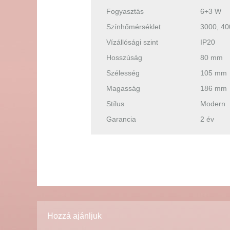
Fogyasztás
6+3 W
Színhőmérséklet
3000, 40
Vízállósági szint
IP20
Hosszúság
80 mm
Szélesség
105 mm
Magasság
186 mm
Stílus
Modern
Garancia
2 év
Hozzá ajánljuk