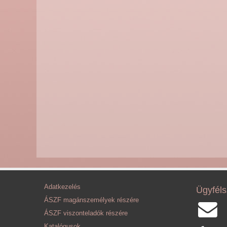
Adatkezelés
Ügyféls
ÁSZF magánszemélyek részére
ÁSZF viszonteladók részére
Katalógusok