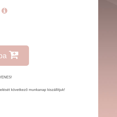
.
rba
GYENES!
lését következő munkanap kiszállítjuk!