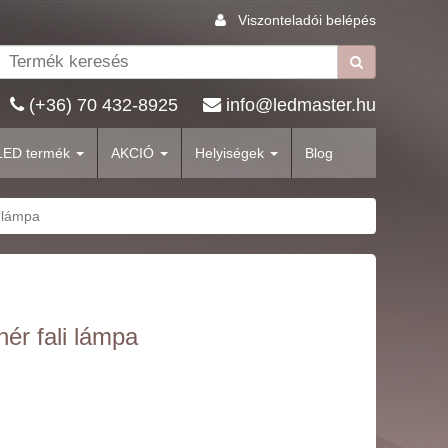
Viszonteladói belépés
(+36) 70 432-8925
info@ledmaster.hu
LED termék
AKCIÓ
Helyiségek
Blog
i lámpa
ér fali lámpa