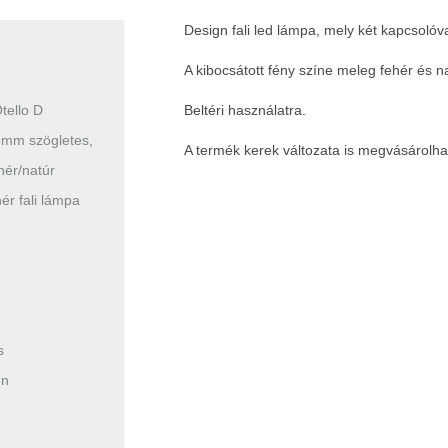
Design fali led lámpa, mely két kapcsolóva
A kibocsátott fény színe meleg fehér és na
tello D
Beltéri használatra.
mm szögletes,
A termék kerek változata is megvásárol
hér/natúr
hér fali lámpa
s
en