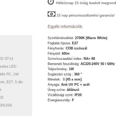
Hétköznap 15 óráig leadott megrende
15 nap pénzvisszafizetési garancia!
Egyéb információk:
Színhőmérséklet:
2700K (Warm White)
Foglalat típusa:
E27
Fényforrás:
COB izzószál
Fényerő:
60lm
ED ST14
Színvisszaadási index:
RA> 80
Bemeneti feszültség:
AC220-240V 50 / 60Hz
szálas LED
Teljesítmény:
1W
álló PC, 1W
Sugárzási szög :
360 °
Méretek: 8
[45 x mm]
ér, E27, 5 db-
Anyaga:
Anti UV PC + acél
t
Üveg színe:
átlátszó
Vízállósági szint:
IP20
ED
Energiaosztály:
F
001256
n