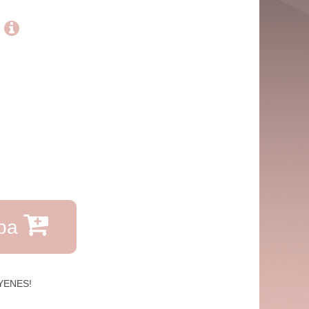
.
rba
GYENES!