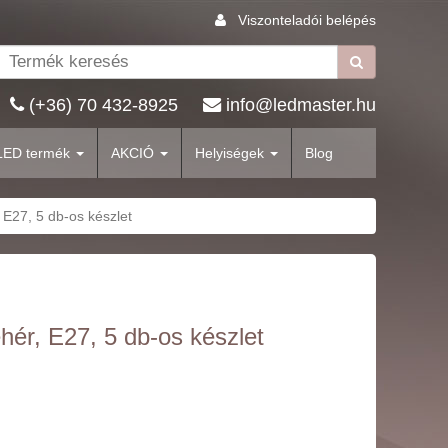
Viszonteladói belépés
(+36) 70 432-8925
info@ledmaster.hu
LED termék
AKCIÓ
Helyiségek
Blog
E27, 5 db-os készlet
ér, E27, 5 db-os készlet