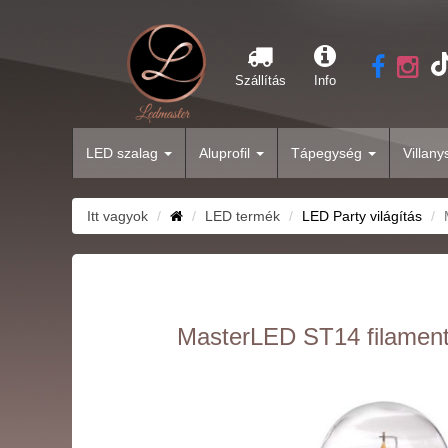
Szállítás
Info
LED szalag
Aluprofil
Tápegység
Villan
Itt vagyok
LED termék
LED Party világítás
MasterLED ST14 filaments