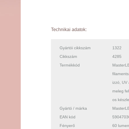
Technikai adatok:
Gyártói cikkszám
1322
Cikkszám
4285
Termékkód
MasterL
filament
izzó, UV 
meleg feh
os készle
Gyártó / márka
MasterL
EAN kód
5904703
Fényerő
60 lume