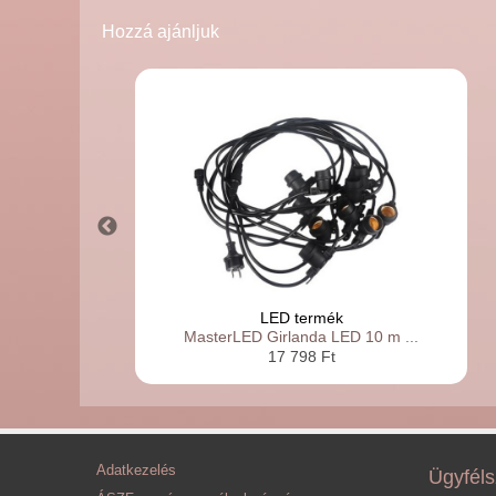
Hozzá ajánljuk
LED termék
MasterLED Girlanda LED 10 m ...
17 798 Ft
Adatkezelés
Ügyféls