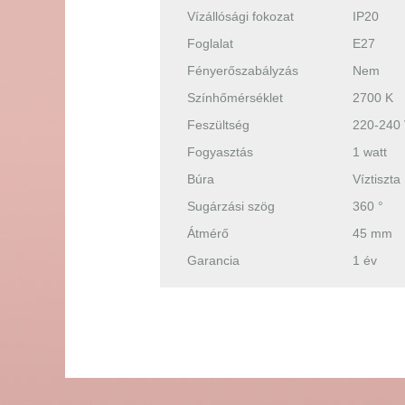
Vízállósági fokozat
IP20
Foglalat
E27
Fényerőszabályzás
Nem
Színhőmérséklet
2700 K
Feszültség
220-240
Fogyasztás
1 watt
Búra
Víztiszta
Sugárzási szög
360 °
Átmérő
45 mm
Garancia
1 év