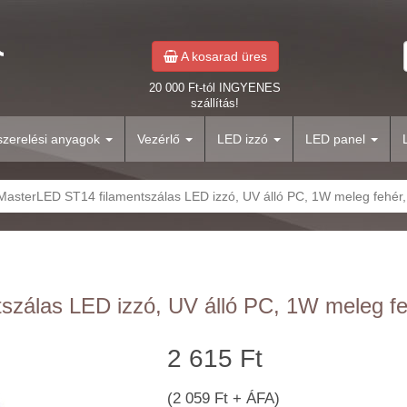
A kosarad üres
20 000 Ft-tól INGYENES
szállítás!
yszerelési anyagok
Vezérlő
LED izzó
LED panel
MasterLED ST14 filamentszálas LED izzó, UV álló PC, 1W meleg fehér, 
zálas LED izzó, UV álló PC, 1W meleg feh
2 615 Ft
(2 059 Ft + ÁFA)