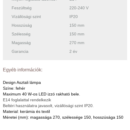
Feszültség
220-240 V
Vízállósági szint
IP20
Hosszúság
150 mm
Szélesség
150 mm
Magasság
270 mm
Garancia
2 év
Egyéb információk:
Design Asztali lámpa
Színe: fehér
Maximum 40 W-os LED izzó rakható bele.
E14 foglalattal rendelkezik
Beltéri használatra javasolt, vizállósági szint IP20.
Material: kerámia és textil
Méretei (mm): magassága 270, szélessége 150, hosszúsága 150