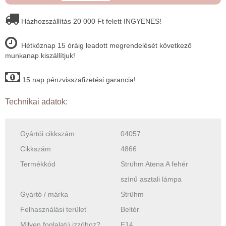
Házhozszállítás 20 000 Ft felett INGYENES!
Hétköznap 15 óráig leadott megrendelését következő
munkanap kiszállítjuk!
15 nap pénzvisszafizetési garancia!
Technikai adatok:
Gyártói cikkszám
04057
Cikkszám
4866
Termékkód
Strühm Atena A fehér
színű asztali lámpa
Gyártó / márka
Strühm
Felhasználási terület
Beltér
Milyen foglalatú izzóhoz?
E14