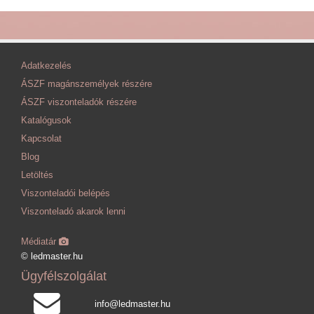
Adatkezelés
ÁSZF magánszemélyek részére
ÁSZF viszonteladók részére
Katalógusok
Kapcsolat
Blog
Letöltés
Viszonteladói belépés
Viszonteladó akarok lenni
Médiatár
© ledmaster.hu
Ügyfélszolgálat
info@ledmaster.hu