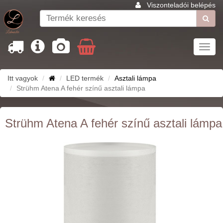
Viszonteladói belépés
Toggl
navig
Itt vagyok
LED termék
Asztali lámpa
Strühm Atena A fehér színű asztali lámpa
Strühm Atena A fehér színű asztali lámpa