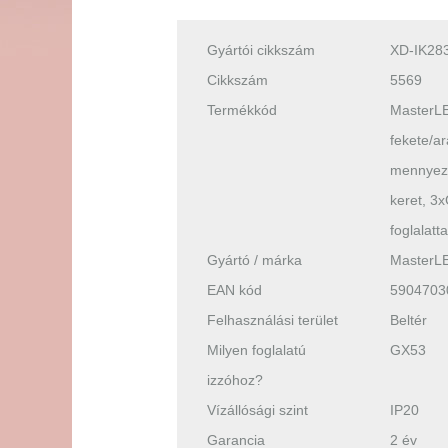
Gyártói cikkszám
XD-IK28
Cikkszám
5569
Termékkód
MasterL
fekete/a
mennyeze
keret, 3
foglalatta
Gyártó / márka
MasterL
EAN kód
5904703
Felhasználási terület
Beltér
Milyen foglalatú
GX53
izzóhoz?
Vízállósági szint
IP20
Garancia
2 év