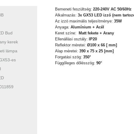
Bemeneti feszültség:
220-240V AC 50/60Hz
3B
Alkalmazás:
3x GX53 LED izzó (nem tartoz
Az izzó maximális teljesítménye:
35W
Anyaga:
Alumínium + Acél
ED Bud
Keret színe:
Matt fekete + Arany
Ellenállási osztály:
IP20
rany kerek
Reflektor méretei:
Ø100
x 66 [ mm]
ti lámpa
Alap méretei:
390
x 75 x 25 [mm]
Forgatási szög:
350°
xGX53-es
Függőleges dőlésszög:
90°
l
ED
011859