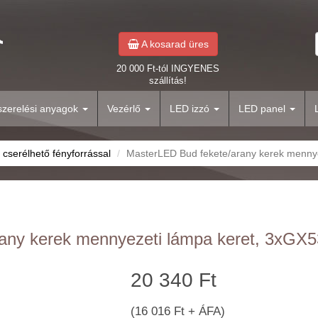
A kosarad üres
20 000 Ft-tól INGYENES
szállítás!
yszerelési anyagok
Vezérlő
LED izzó
LED panel
 cserélhető fényforrással
MasterLED Bud fekete/arany kerek mennyez
ny kerek mennyezeti lámpa keret, 3xGX53-
20 340 Ft
(16 016 Ft + ÁFA)