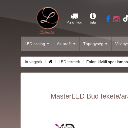
Szállítás
Info
LED szalag
Aluprofil
Tápegység
Villan
Itt vagyok
LED termék
Falon kívüli spot lámpa
MasterLED Bud fekete/ara