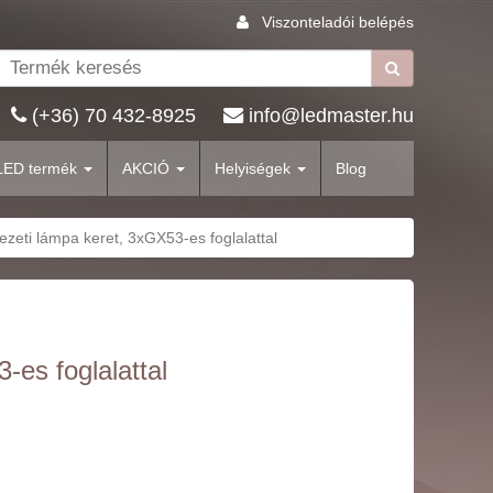
Viszonteladói belépés
(+36) 70 432-8925
info@ledmaster.hu
LED termék
AKCIÓ
Helyiségek
Blog
eti lámpa keret, 3xGX53-es foglalattal
es foglalattal