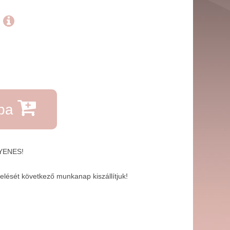
.
rba
GYENES!
lését következő munkanap kiszállítjuk!