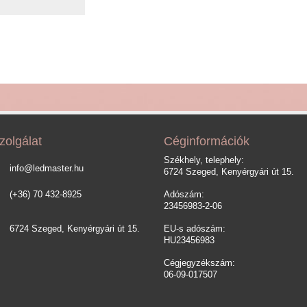
zolgálat
Céginformációk
Székhely, telephely:
info@ledmaster.hu
6724 Szeged, Kenyérgyári út 15.
(+36) 70 432-8925
Adószám:
23456983-2-06
6724 Szeged, Kenyérgyári út 15.
EU-s adószám:
HU23456983
Cégjegyzékszám:
06-09-017507