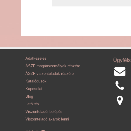
Adatkezelés
Ügyféls
ÁSZF magánszemélyek részére
ÁSZF viszonteladók részére
Katalógusok
Kapcsolat
Blog
Letöltés
Viszonteladói belépés
Viszonteladó akarok lenni