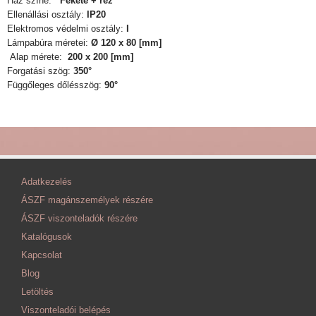
Ház színe:
Fekete + réz
Ellenállási osztály:
IP20
Elektromos védelmi osztály:
I
Lámpabúra méretei:
Ø
120 x 80 [mm]
Alap mérete:
200 x 200 [mm]
Forgatási szög:
350°
Függőleges dőlésszög:
90°
Adatkezelés
ÁSZF magánszemélyek részére
ÁSZF viszonteladók részére
Katalógusok
Kapcsolat
Blog
Letöltés
Viszonteladói belépés