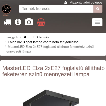
Viszonteladói belépés
Toggl
navig
Itt vagyok
LED termék
Falon kívüli spot lámpa cserélhető fényforrással
MasterLED Elza 2xE27 foglalatú állítható fekete/réz színű
mennyezeti lámpa
MasterLED Elza 2xE27 foglalatú állítható
fekete/réz színű mennyezeti lámpa