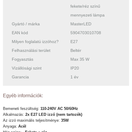
fekete/réz színű
mennyezeti lámpa
Gyártó / márka
MasterLED
EAN kód
5904703010708
Milyen foglalatú izzóhoz?
E27
Felhasználási terület
Beltér
Fogyasztás
Max 35 W
Vízállósági szint
IP20
Garancia
1 év
Egyéb információk:
Bemeneti feszültség:
110-240V AC 50/60Hz
Alkalmazás:
2x E27 LED izzó (nem tartozék)
Az izzó maximális teljesítménye:
35W
Anyaga:
Acél