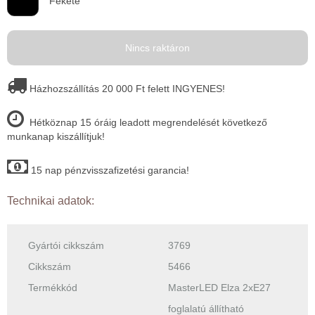
Fekete
Nincs raktáron
Házhozszállítás 20 000 Ft felett INGYENES!
Hétköznap 15 óráig leadott megrendelését következő
munkanap kiszállítjuk!
15 nap pénzvisszafizetési garancia!
Technikai adatok:
Gyártói cikkszám
3769
Cikkszám
5466
Termékkód
MasterLED Elza 2xE27
foglalatú állítható