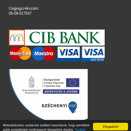
Cégjegyzékszám:
06-09-017507
Weboldalunkon cookie-kat (sütiket) használunk, hogy személyre
Elfogadom!
szóló szolgáltatást nyújthassunk látogatóink részére.
További