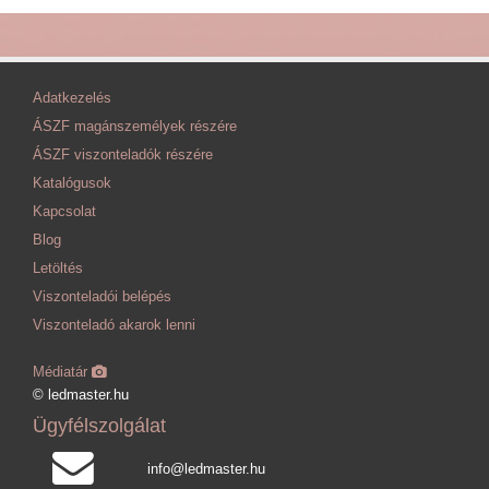
Adatkezelés
ÁSZF magánszemélyek részére
ÁSZF viszonteladók részére
Katalógusok
Kapcsolat
Blog
Letöltés
Viszonteladói belépés
Viszonteladó akarok lenni
Médiatár
© ledmaster.hu
Ügyfélszolgálat
info@ledmaster.hu