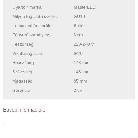
Gyártó / márka
MasterLED
Milyen foglalatú izzóhoz?
GU10
Felhasználási terület
Beltér
Fényerőszabályzás
Nem
Feszültség
220-240 V
Vízállósági szint
IP20
Hosszúság
143 mm
Szélesség
143 mm
Magasság
85 mm
Garancia
2 év
Egyéb információk:
-