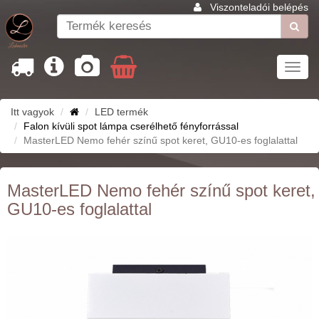
Viszonteladói belépés
Toggl
navig
Itt vagyok
LED termék
Falon kívüli spot lámpa cserélhető fényforrással
MasterLED Nemo fehér színű spot keret, GU10-es foglalattal
MasterLED Nemo fehér színű spot keret,
GU10-es foglalattal