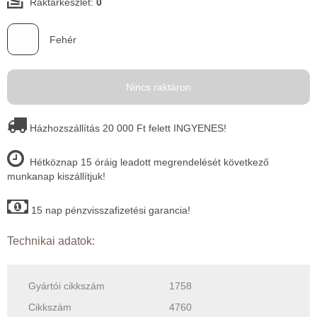
Raktárkészlet:
0
Fehér
Nincs raktáron
Házhozszállítás 20 000 Ft felett INGYENES!
Hétköznap 15 óráig leadott megrendelését következő
munkanap kiszállítjuk!
15 nap pénzvisszafizetési garancia!
Technikai adatok:
Gyártói cikkszám
1758
Cikkszám
4760