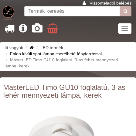
Viszonteladói belépés
Toggl
navig
Itt vagyok
LED termék
Falon kívüli spot lámpa cserélhető fényforrással
MasterLED Timo GU10 foglalatú, 3-as fehér mennyezeti
lámpa, kerek
MasterLED Timo GU10 foglalatú, 3-as
fehér mennyezeti lámpa, kerek