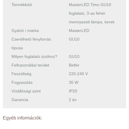
Termékkód
MasterLED Timo GU10
foglalatú, 3-as fehér
mennyezeti lámpa, kerek
Gyártó / márka
MasterLED
Cserélhető fényforrás
GU10
típusa
Milyen foglalatú izzóhoz?
GU10
Felhasználási terület
Beltér
Feszültség
220-240 V
Fogyasztás
35 W
Vízállósági szint
IP20
Garancia
2 év
Egyéb információk: