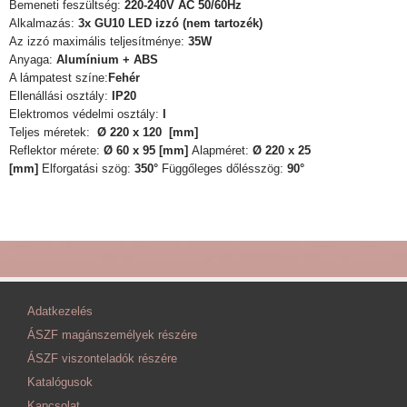
Bemeneti feszültség:
220-240V AC 50/60Hz
Alkalmazás:
3x GU10 LED izzó (nem tartozék)
Az izzó maximális teljesítménye:
35W
Anyaga:
Alumínium + ABS
A lámpatest színe:
Fehér
Ellenállási osztály:
IP20
Elektromos védelmi osztály:
I
Teljes méretek:
Ø
220
x 120
[mm]
Reflektor mérete:
Ø
60 x 95 [mm]
Alapméret:
Ø
220 x 25
[mm]
Elforgatási szög:
350°
Függőleges dőlésszög:
90°
Adatkezelés
ÁSZF magánszemélyek részére
ÁSZF viszonteladók részére
Katalógusok
Kapcsolat