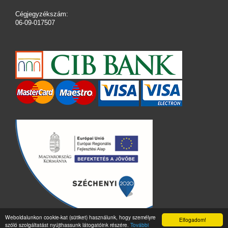
Cégjegyzékszám:
06-09-017507
Weboldalunkon cookie-kat (sütiket) használunk, hogy személyre
Elfogadom!
szóló szolgáltatást nyújthassunk látogatóink részére.
További