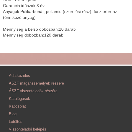
Garancia időszak:3 év
Anyagok:Polikarbonát, poliamid (szerelési rész), foszforbronz
(érintkező anyag)
Mennyiség a belső dobozban:20 darab
Mennyiség dobozban:120 darab
Adatkezelés
ÁSZF magánszemélyek részére
ÁSZF viszonteladók részére
Katalógusok
Kapcsolat
Blog
Letöltés
Viszonteladói belépés