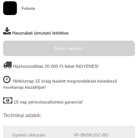
Fekete
Használati útmutató letöltése
Nincs raktáron
Házhozszállítás 20 000 Ft felett INGYENES!
Hétköznap 15 óráig leadott megrendelését következő
munkanap kiszállítjuk!
15 nap pénzvisszafizetési garancia!
Technikai adatok:
Gyártói cikkszám
VF-BNSK1GС-BG