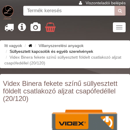
Viszonteladói belépés
Toggl
navig
Itt vagyok
Villanyszerelési anyagok
Süllyesztett kapcsolók és egyéb szerelvények
Videx Binera fekete színű süllyesztett földelt csatlakozó aljzat
csapófedéllel (20/120)
Videx Binera fekete színű süllyesztett
földelt csatlakozó aljzat csapófedéllel
(20/120)