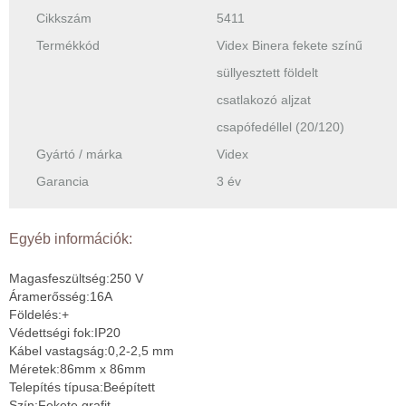
Cikkszám
5411
Termékkód
Videx Binera fekete színű
süllyesztett földelt
csatlakozó aljzat
csapófedéllel (20/120)
Gyártó / márka
Videx
Garancia
3 év
Egyéb információk:
Magasfeszültség:250 V
Áramerősség:16A
Földelés:+
Védettségi fok:IP20
Kábel vastagság:0,2-2,5 mm
Méretek:86mm x 86mm
Telepítés típusa:Beépített
Szín:Fekete grafit