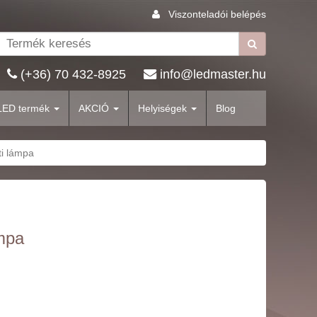
Viszonteladói belépés
(+36) 70 432-8925
info@ledmaster.hu
LED termék
AKCIÓ
Helyiségek
Blog
ti lámpa
ámpa