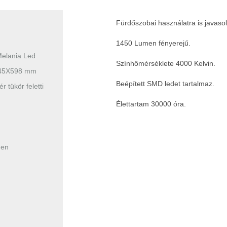
Fürdőszobai használatra is javasol
1450 Lumen fényerejű.
elania Led
Színhőmérséklete 4000 Kelvin.
45X598 mm
Beépített SMD ledet tartalmaz.
r tükör feletti
Élettartam 30000 óra.
men