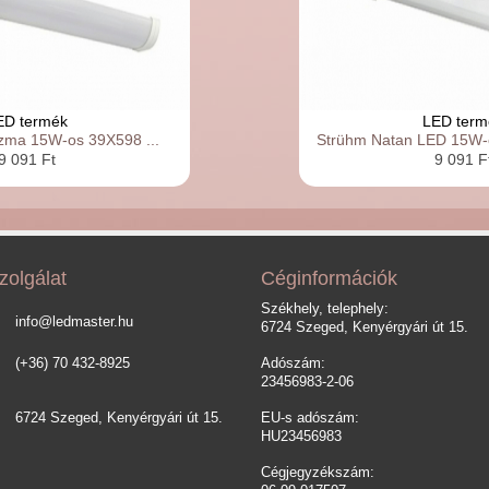
ED termék
LED term
zma 15W-os 39X598 ...
Strühm Natan LED 15W-
9 091 Ft
9 091 F
zolgálat
Céginformációk
Székhely, telephely:
info@ledmaster.hu
6724 Szeged, Kenyérgyári út 15.
(+36) 70 432-8925
Adószám:
23456983-2-06
6724 Szeged, Kenyérgyári út 15.
EU-s adószám:
HU23456983
Cégjegyzékszám: