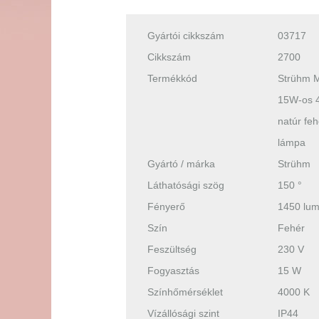
Gyártói cikkszám
03717
Cikkszám
2700
Termékkód
Strühm M
15W-os 
natúr fehé
lámpa
Gyártó / márka
Strühm
Láthatósági szög
150 °
Fényerő
1450 lu
Szín
Fehér
Feszültség
230 V
Fogyasztás
15 W
Színhőmérséklet
4000 K
Vízállósági szint
IP44