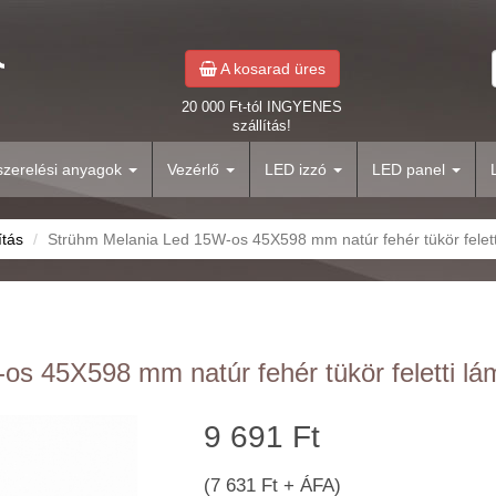
A kosarad üres
20 000 Ft-tól INGYENES
szállítás!
yszerelési anyagok
Vezérlő
LED izzó
LED panel
ítás
Strühm Melania Led 15W-os 45X598 mm natúr fehér tükör felet
s 45X598 mm natúr fehér tükör feletti l
9 691 Ft
(7 631 Ft + ÁFA)