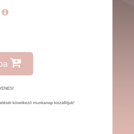
.
rba
GYENES!
lését következő munkanap kiszállítjuk!