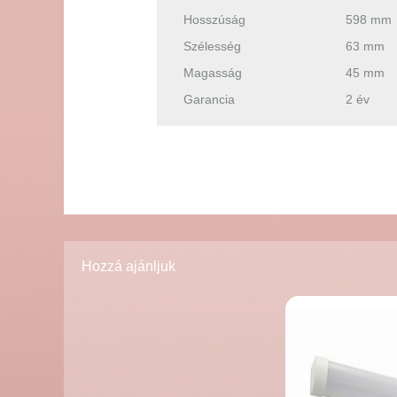
Hosszúság
598 mm
Szélesség
63 mm
Magasság
45 mm
Garancia
2 év
Hozzá ajánljuk