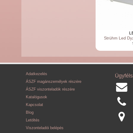
L
Strühm Led Dy
Adatkezelés
Ügyféls
ÁSZF magánszemélyek részére
ÁSZF viszonteladók részére
Katalógusok
Kapcsolat
Blog
Letöltés
Viszonteladói belépés