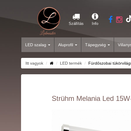
Szállítás
Info
LED szalag
Aluprofil
Tápegység
Villan
Itt vagyok
LED termék
Fürdőszobai tükörvilág
Strühm Melania Led 15W-o