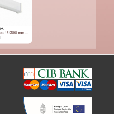
ék
os 45X598 mm ...
t