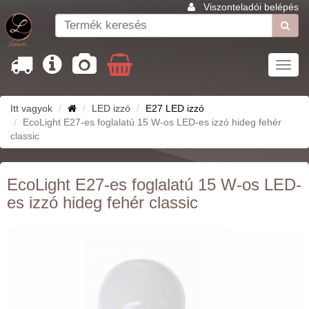
Viszonteladói belépés
Toggl
navig
Itt vagyok
LED izzó
E27 LED izzó
EcoLight E27-es foglalatú 15 W-os LED-es izzó hideg fehér
classic
EcoLight E27-es foglalatú 15 W-os LED-
es izzó hideg fehér classic