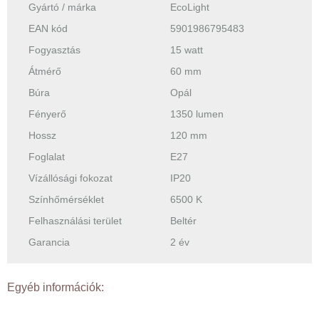
Gyártó / márka
EcoLight
EAN kód
5901986795483
Fogyasztás
15 watt
Átmérő
60 mm
Búra
Opál
Fényerő
1350 lumen
Hossz
120 mm
Foglalat
E27
Vízállósági fokozat
IP20
Színhőmérséklet
6500 K
Felhasználási terület
Beltér
Garancia
2 év
Egyéb információk:
-