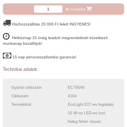
db kosárba
Házhozszállítás 20 000 Ft felett INGYENES!
Hétköznap 15 óráig leadott megrendelését következő
munkanap kiszállítjuk!
15 nap pénzvisszafizetési garancia!
Technikai adatok:
Gyártói cikkszám
EC79548
Cikkszám
4164
Termékkód
EcoLight E27-es foglalatú
15 W-os LED-es izzó
hideg fehér classic