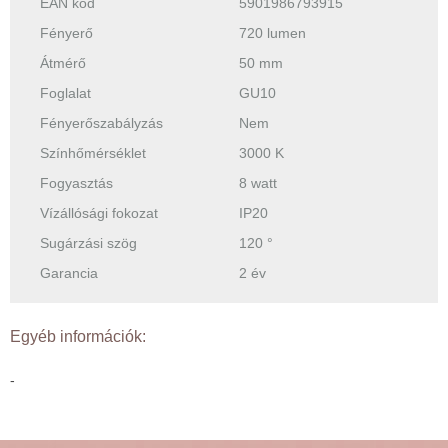
EAN kód
5901986793915
Fényerő
720 lumen
Átmérő
50 mm
Foglalat
GU10
Fényerőszabályzás
Nem
Színhőmérséklet
3000 K
Fogyasztás
8 watt
Vízállósági fokozat
IP20
Sugárzási szög
120 °
Garancia
2 év
Egyéb információk:
-