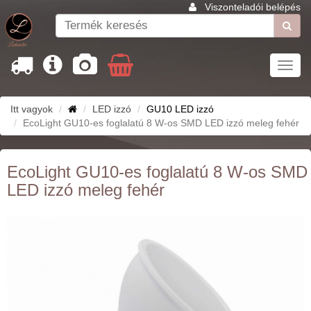
Viszonteladói belépés
Toggl
navig
Itt vagyok
LED izzó
GU10 LED izzó
EcoLight GU10-es foglalatú 8 W-os SMD LED izzó meleg fehér
EcoLight GU10-es foglalatú 8 W-os SMD
LED izzó meleg fehér