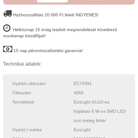
Házhozszállítás 20 000 Ft felett INGYENES!
Hétköznap 15 óráig leadott megrendelését következő
munkanap kiszállítjuk!
15 nap pénzvisszafizetési garancia!
Technikai adatok:
Gyártói cikkszám
EC79391
Cikkszám
4069
Termékkód
EcoLight GU10-es
foglalatú 8 W-os SMD LED
izzó meleg fehér
Gyártó / márka
EcoLight