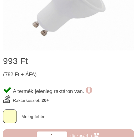
993 Ft
(782 Ft + ÁFA)
A termék jelenleg raktáron van.
Raktárkészlet:
20+
Meleg fehér
db kosárba