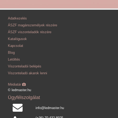
Adatkezelés
ÁSZF magánszemélyek részére
ÁSZF viszonteladók részére
Katalógusok
Kapcsolat
Blog
Letöltés
Viszonteladói belépés
Viszonteladó akarok lenni
Médiatár
© ledmaster.hu
Ügyfélszolgálat
info@ledmaster.hu
(+36) 70 432-8925