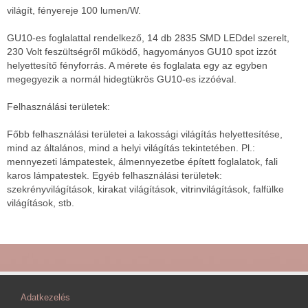
világít, fényereje 100 lumen/W.
GU10-es foglalattal rendelkező, 14 db 2835 SMD LEDdel szerelt,
230 Volt feszültségről működő, hagyományos GU10 spot izzót
helyettesítő fényforrás. A mérete és foglalata egy az egyben
megegyezik a normál hidegtükrös GU10-es izzóéval.
Felhasználási területek:
Főbb felhasználási területei a lakossági világítás helyettesítése,
mind az általános, mind a helyi világítás tekintetében. Pl.:
mennyezeti lámpatestek, álmennyezetbe épített foglalatok, fali
karos lámpatestek. Egyéb felhasználási területek:
szekrényvilágítások, kirakat világítások, vitrinvilágítások, falfülke
világítások, stb.
Adatkezelés