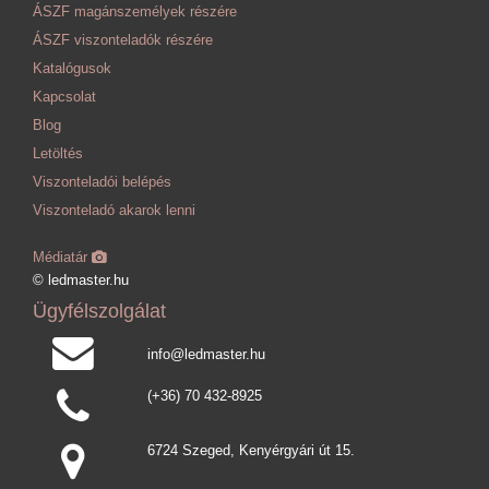
ÁSZF magánszemélyek részére
ÁSZF viszonteladók részére
Katalógusok
Kapcsolat
Blog
Letöltés
Viszonteladói belépés
Viszonteladó akarok lenni
Médiatár
© ledmaster.hu
Ügyfélszolgálat
info@ledmaster.hu
(+36) 70 432-8925
6724 Szeged, Kenyérgyári út 15.