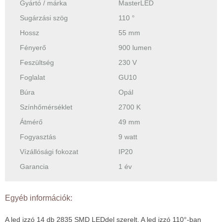
Gyártó / márka
MasterLED
Sugárzási szög
110 °
Hossz
55 mm
Fényerő
900 lumen
Feszültség
230 V
Foglalat
GU10
Búra
Opál
Színhőmérséklet
2700 K
Átmérő
49 mm
Fogyasztás
9 watt
Vízállósági fokozat
IP20
Garancia
1 év
Egyéb információk:
A led izzó 14 db 2835 SMD LEDdel szerelt. A led izzó 110°-ban