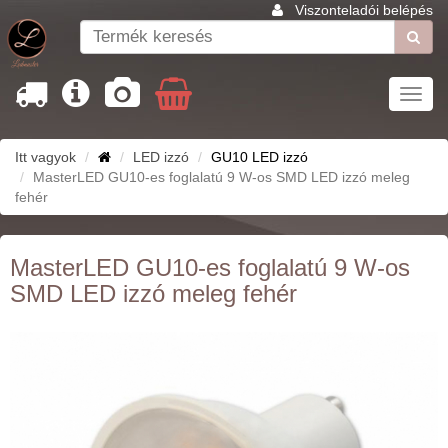
Viszonteladói belépés
Toggl
navig
Itt vagyok
LED izzó
GU10 LED izzó
MasterLED GU10-es foglalatú 9 W-os SMD LED izzó meleg
fehér
MasterLED GU10-es foglalatú 9 W-os
SMD LED izzó meleg fehér