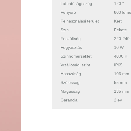
Láthatósági szög
120 °
Fényerő
800 lum
Felhasználási terület
Kert
Szín
Fekete
Feszültség
220-240
Fogyasztás
10 W
Színhőmérséklet
4000 K
Vízállósági szint
IP65
Hosszúság
106 mm
Szélesség
55 mm
Magasság
135 mm
Garancia
2 év