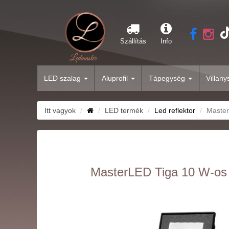
Szállítás
Info
LED szalag
Aluprofil
Tápegység
Villan
Itt vagyok
LED termék
Led reflektor
Master
MasterLED Tiga 10 W-os 