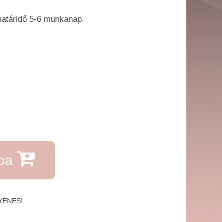
határidő 5-6 ​munkanap.
rba
GYENES!