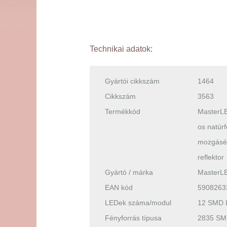
Technikai adatok:
Gyártói cikkszám
1464
Cikkszám
3563
Termékkód
MasterLE
os natúr
mozgásé
reflektor
Gyártó / márka
MasterL
EAN kód
5908263
LEDek száma/modul
12 SMD 
Fényforrás típusa
2835 SM