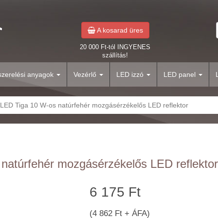
A kosarad üres
20 000 Ft-tól INGYENES
szállítás!
yszerelési anyagok
Vezérlő
LED izzó
LED panel
LED Tiga 10 W-os natúrfehér mozgásérzékelős LED reflektor
natúrfehér mozgásérzékelős LED reflektor
6 175 Ft
(4 862 Ft + ÁFA)