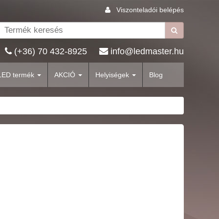
Viszonteladói belépés
(+36) 70 432-8925
info@ledmaster.hu
LED termék
AKCIÓ
Helyiségek
Blog