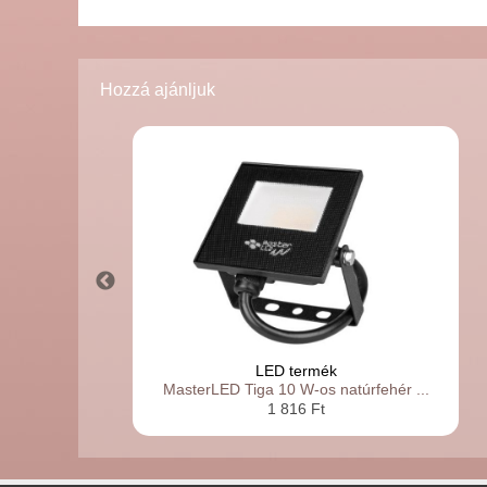
Hozzá ajánljuk
LED termék
MasterLED Tiga 10 W-os natúrfehér ...
1 816 Ft