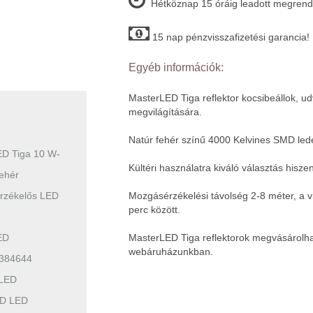
Hétköznap 15 óráig leadott megrende
15 nap pénzvisszafizetési garancia!
Egyéb információk:
MasterLED Tiga reflektor kocsibeállok, ud
megvilágítására.
Natúr fehér színű 4000 Kelvines SMD ledek
D Tiga 10 W-
Kültéri használatra kiváló választás hisze
fehér
rzékelős LED
Mozgásérzékelési távolség 2-8 méter, a vi
perc között.
ED
MasterLED Tiga reflektorok megvásárolh
webáruházunkban.
384644
LED
D LED