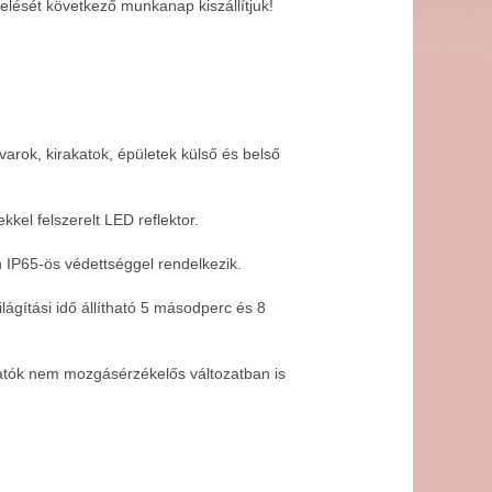
lését következő munkanap kiszállítjuk!
varok, kirakatok, épületek külső és belső
kel felszerelt LED reflektor.
n IP65-ös védettséggel rendelkezik.
lágítási idő állítható 5 másodperc és 8
atók nem mozgásérzékelős változatban is