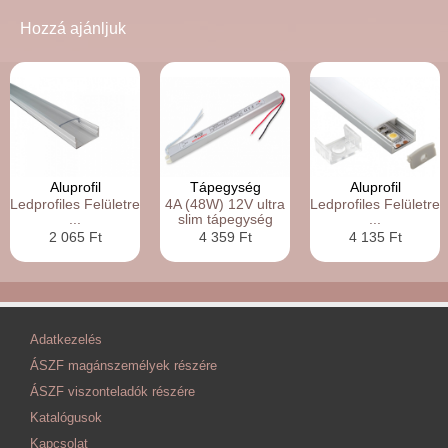
Hozzá ajánljuk
Aluprofil
Tápegység
Aluprofil
Ledprofiles Felületre
4A (48W) 12V ultra
Ledprofiles Felületre
...
slim tápegység
...
2 065 Ft
4 359 Ft
4 135 Ft
Adatkezelés
ÁSZF magánszemélyek részére
ÁSZF viszonteladók részére
Katalógusok
Kapcsolat