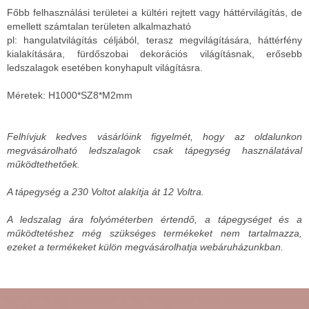
Főbb felhasználási területei a kültéri rejtett vagy háttérvilágítás, de
emellett számtalan területen alkalmazható
pl: hangulatvilágítás céljából, terasz megvilágítására, háttérfény
kialakítására, fürdőszobai dekorációs világításnak, erősebb
ledszalagok esetében konyhapult világításra.
Méretek: H1000*SZ8*M2mm
Felhívjuk kedves vásárlóink figyelmét, hogy az oldalunkon
megvásárolható ledszalagok csak tápegység használatával
működtethetőek.
A tápegység a 230 Voltot alakítja át 12 Voltra.
A ledszalag ára folyóméterben értendő, a tápegységet és a
működtetéshez még szükséges termékeket nem tartalmazza,
ezeket a termékeket külön megvásárolhatja webáruházunkban.