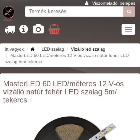
Viszonteladói belépés
Toggl
navig
Itt vagyok
LED szalag
Vízálló led szalag
MasterLED 60 LED/méteres 12 V-os vízálló natúr fehér LED
szalag 5m/ tekercs
MasterLED 60 LED/méteres 12 V-os
vízálló natúr fehér LED szalag 5m/
tekercs