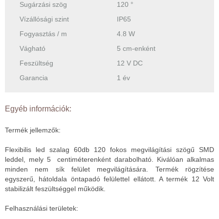
Sugárzási szög
120 °
Vízállósági szint
IP65
Fogyasztás / m
4.8 W
Vágható
5 cm-enként
Feszültség
12 V DC
Garancia
1 év
Egyéb információk:
Termék jellemzők:
Flexibilis led szalag 60db 120 fokos megvilágítási szögű SMD
leddel, mely 5 centiméterenként darabolható. Kiválóan alkalmas
minden nem sík felület megvilágítására. Termék rögzítése
egyszerű, hátoldala öntapadó felülettel ellátott. A termék 12 Volt
stabilizált feszültséggel működik.
Felhasználási területek: