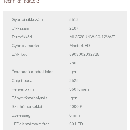
Technikai adatok:
Gyártói cikkszám
5513
Cikkszám
2187
Termékkód
ML3528UNW-60-12VWF
Gyártó / márka
MasterLED
EAN kód
5903002032725
780
Öntapadó a hátoldalon
Igen
Chip típusa
3528
Fényerő / m
360 lumen
Fényerőszabályzás
Igen
Színhőmérséklet
4000 K
Szélesség
8 mm
LEDek száma/méter
60 LED