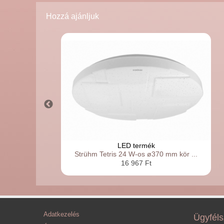
Hozzá ajánljuk
LED termék
Strühm Tetris 24 W-os ø370 mm kör ...
16 967 Ft
Adatkezelés
Ügyféls