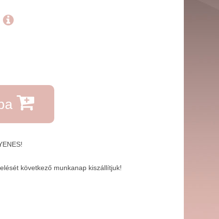
.
rba
GYENES!
lését következő munkanap kiszállítjuk!