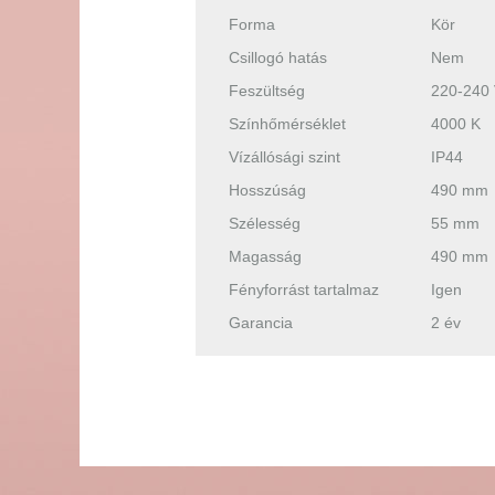
Forma
Kör
Csillogó hatás
Nem
Feszültség
220-240
Színhőmérséklet
4000 K
Vízállósági szint
IP44
Hosszúság
490 mm
Szélesség
55 mm
Magasság
490 mm
Fényforrást tartalmaz
Igen
Garancia
2 év