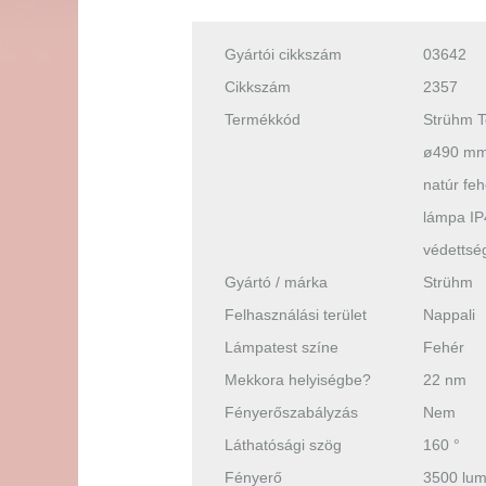
Gyártói cikkszám
03642
Cikkszám
2357
Termékkód
Strühm T
ø490 mm 
natúr fe
lámpa IP
védettsé
Gyártó / márka
Strühm
Felhasználási terület
Nappali
Lámpatest színe
Fehér
Mekkora helyiségbe?
22 nm
Fényerőszabályzás
Nem
Láthatósági szög
160 °
Fényerő
3500 lu