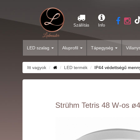
Szállítás
Info
LED szalag
Aluprofil
Tápegység
Villan
Itt vagyok
LED termék
IP44 védettségű menn
Strühm Tetris 48 W-os ø4