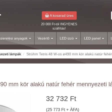
A kosarad üres
20 000 Ft-tól INGYENES
szállítás!
yszerelési anyagok
Vezérlő
LED izzó
LED panel
yezeti lámpák
Strühm Tetris 48 W-os ø490 mm kör alakú natúr fehé
90 mm kör alakú natúr fehér mennyezeti 
32 732 Ft
(25 773 Ft + ÁFA)