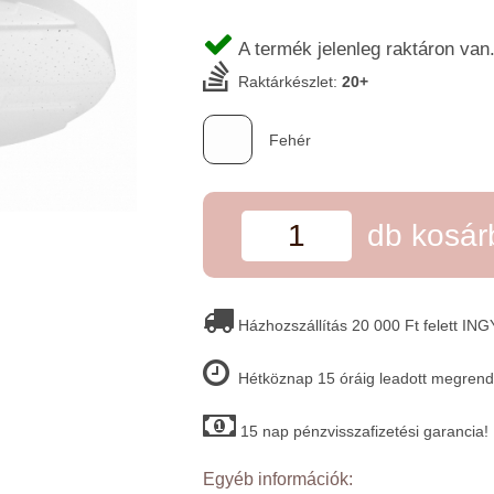
A termék jelenleg raktáron van
Raktárkészlet:
20+
Fehér
db kosá
Házhozszállítás 20 000 Ft felett IN
Hétköznap 15 óráig leadott megrende
15 nap pénzvisszafizetési garancia!
Egyéb információk: