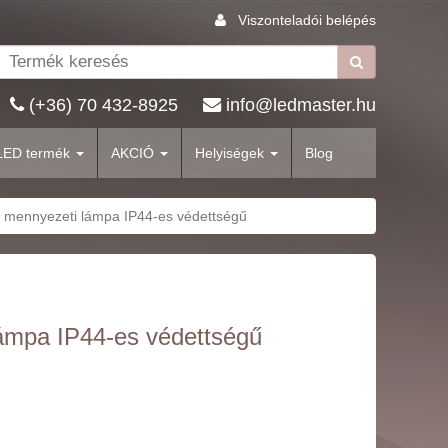
Viszonteladói belépés
(+36) 70 432-8925
info@ledmaster.hu
LED termék
AKCIÓ
Helyiségek
Blog
r mennyezeti lámpa IP44-es védettségű
lámpa IP44-es védettségű