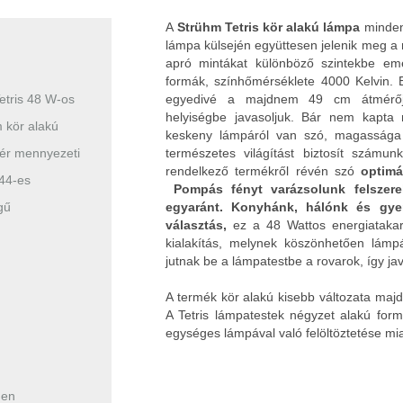
A
Strühm Tetris kör alakú lámpa
minden
lámpa külsején együttesen jelenik meg a 
apró mintákat különböző szintekbe eme
formák, színhőmérséklete 4000 Kelvin. 
etris 48 W-os
egyedivé a majdnem 49 cm átmérőj
helyiségbe javasoljuk. Bár nem kapta
kör alakú
keskeny lámpáról van szó, magassága 
hér mennyezeti
természetes világítást biztosít számun
rendelkező termékről révén szó
optimál
44-es
Pompás fényt varázsolunk felszer
gű
egyaránt.
Konyhánk, hálónk és gye
választás,
ez a 48 Wattos energiataka
kialakítás, melynek köszönhetően lám
jutnak be a lámpatestbe a rovarok, így jav
A termék kör alakú kisebb változata ma
A Tetris lámpatestek négyzet alakú for
egységes lámpával való felöltöztetése m
men