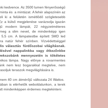
ki kedvence. Az 3500 lumen fényerősségű
minta és a mintázat. A fehér alapszínén az
li ki a felületén ismétlődő szögletesebb
Ez a külső megjelenése varázsolja igazán
ű modern lámpát, 22 négyzetméteres
 meg a slim nevet, de mindenképp igen
5,5 cm. A lámpatestbe épített SMD led
kra natúr fehér színben. Vízvédettséggel
is választás fürdőszobai világításnak.
elésével nappalinkba vagy étkezőnkbe
rekszobánk mennyezetén is tökéletes
rékos lámpa. Nagy előnye a rovarmentes
pánk nem lesz bogarakkal megtelve, nem
asoljuk teraszok megvilágítására is.
jdnem 40 cm átmérőjű változata 24 Wattos.
mában is elérhetők weboldalunkon, a terek
iatt mindenképpen érdemes megtekinteni.