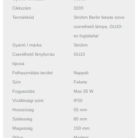
Cikkszám
3203
Termékkód
Strühm Berlin fekete sínre
szerelhető lámpa, GU10-
es foglalattal
Gyártó / márka
Strühm
Cserélhető fényforrás
GU10
típusa
Felhasználási terület
Nappali
Szín
Fekete
Fogyasztás
Max 35 W
Vízállósági szint
IP20
Hosszúság
55 mm
Szélesség
85 mm
Magasság
150 mm
Stílus
Modern