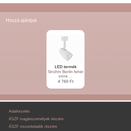
Hozzá ajánljuk
LED termék
Strühm Berlin fehér
sínre ...
4 760 Ft
Adatkezelés
ÁSZF magánszemélyek részére
ÁSZF viszonteladók részére