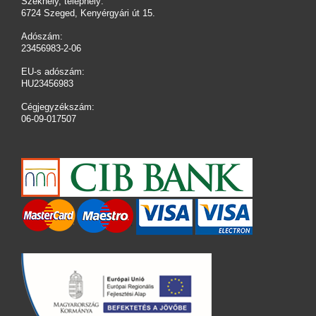
Székhely, telephely:
6724 Szeged, Kenyérgyári út 15.
Adószám:
23456983-2-06
EU-s adószám:
HU23456983
Cégjegyzékszám:
06-09-017507