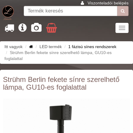
Viszonteladói belépés
Toggl
navig
Itt vagyok
LED termék
1 fázisú sínes rendszerek
Strühm Berlin fekete sínre szerelhető lámpa, GU10-es
foglalattal
Strühm Berlin fekete sínre szerelhető
lámpa, GU10-es foglalattal