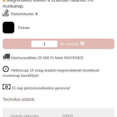
Megrendelés esetén a szállítási határidő 5-6 ​
R
munkanap.
Raktárkészlet:
0
Fekete
db kosárba
Házhozszállítás 20 000 Ft felett INGYENES!
Hétköznap 15 óráig leadott megrendelését következő
munkanap kiszállítjuk!
15 nap pénzvisszafizetési garancia!
Technikai adatok:
Gyártói cikkszám
03503