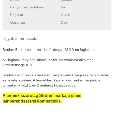
Fényforrást tartalmaz
Nem
Foglalat
GU10
Garancia
2 év
Egyéb információk:
Strühm Berlin sínre szerelhető lámpa, GU10-es foglalattal.
A világítási irány beállítható, beltéri használatra alkalmas,
vízvédettsége IP20.
Strühm Berlin sínre szerelhető lámpacsalád megvásárolható fehér
és fekete színben. A termékhez kapcsolódó sínt is megtalálja
termékeink közt 1 és 2 méteres hosszúságban.
A termék kizárólag Strühm márkájú sínes
lámparendszerrel kompatibilis.