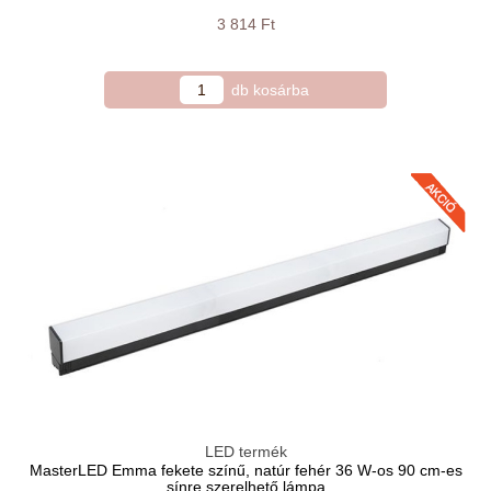
3 814 Ft
LED termék
MasterLED Emma fekete színű, natúr fehér 36 W-os 90 cm-es
sínre szerelhető lámpa