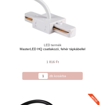
LED termék
MasterLED HQ csatlakozó, fehér tápkábellel
1 816 Ft