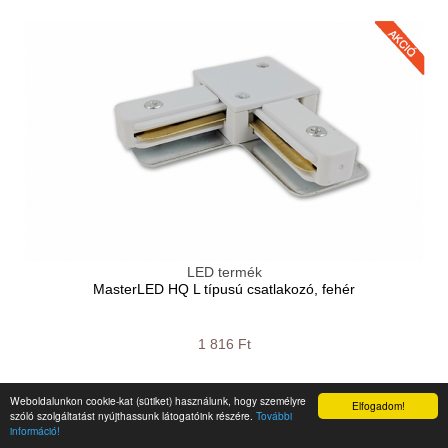
LED termék
MasterLED HQ L típusú csatlakozó, fehér
1 816 Ft
Weboldalunkon cookie-kat (sütiket) használunk, hogy személyre
Elfogadom!
szóló szolgáltatást nyújthassunk látogatóink részére.
További
információ!