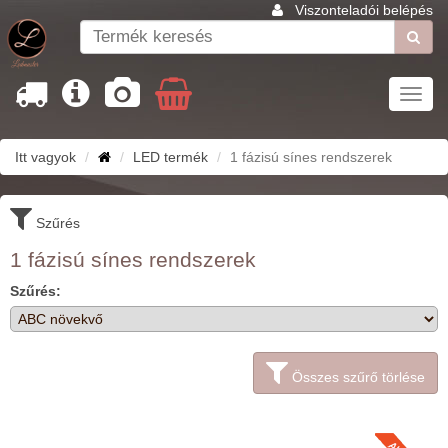
Viszonteladói belépés
Toggl
navig
Itt vagyok
LED termék
1 fázisú sínes rendszerek
Szűrés
1 fázisú sínes rendszerek
Szűrés:
Összes szűrő törlése