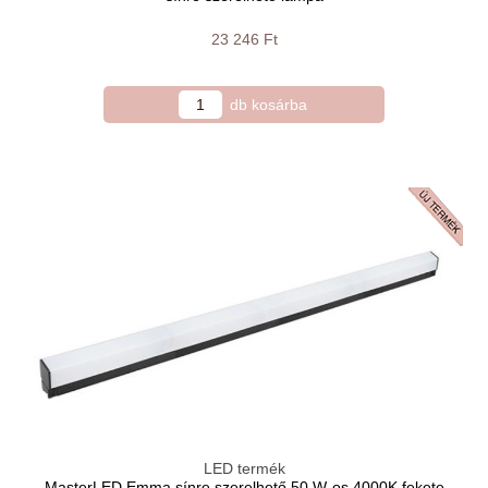
23 246 Ft
LED termék
MasterLED Emma sínre szerelhető 50 W-os 4000K fekete