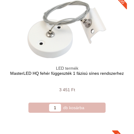
LED termék
MasterLED HQ fehér függeszték 1 fázisú sínes rendszerhez
3 451 Ft