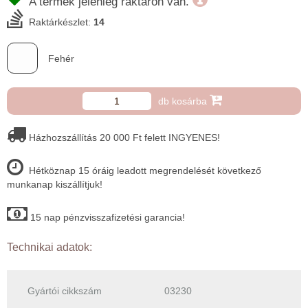
A termék jelenleg raktáron van.
Raktárkészlet:
14
Fehér
db kosárba
Házhozszállítás 20 000 Ft felett INGYENES!
Hétköznap 15 óráig leadott megrendelését következő
munkanap kiszállítjuk!
15 nap pénzvisszafizetési garancia!
Technikai adatok:
Gyártói cikkszám
03230