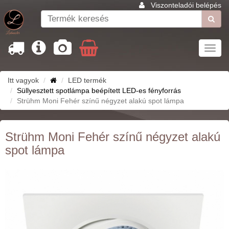
Viszonteladói belépés
Toggl
navig
Itt vagyok
LED termék
Süllyesztett spotlámpa beépített LED-es fényforrás
Strühm Moni Fehér színű négyzet alakú spot lámpa
Strühm Moni Fehér színű négyzet alakú
spot lámpa