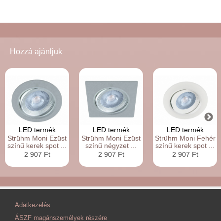
Hozzá ajánljuk
LED termék
LED termék
LED termék
Strühm Moni Ezüst
Strühm Moni Ezüst
Strühm Moni Fehér
színű kerek spot ...
színű négyzet ...
színű kerek spot ...
2 907 Ft
2 907 Ft
2 907 Ft
Adatkezelés
ÁSZF magánszemélyek részére