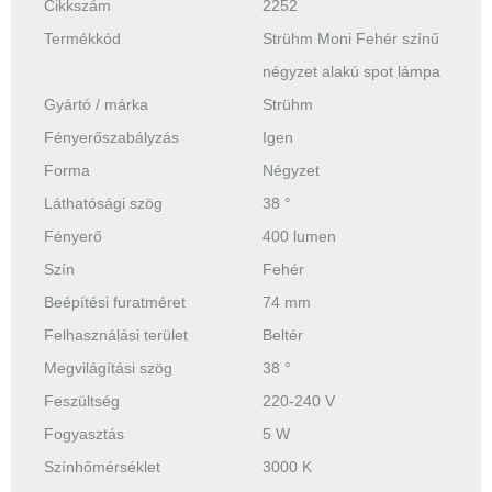
Cikkszám
2252
Termékkód
Strühm Moni Fehér színű
négyzet alakú spot lámpa
Gyártó / márka
Strühm
Fényerőszabályzás
Igen
Forma
Négyzet
Láthatósági szög
38 °
Fényerő
400 lumen
Szín
Fehér
Beépítési furatméret
74 mm
Felhasználási terület
Beltér
Megvilágítási szög
38 °
Feszültség
220-240 V
Fogyasztás
5 W
Színhőmérséklet
3000 K