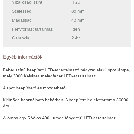
Vízállósági szint
IP20
Szélesség
88 mm
Magasság
43 mm
Fényforrást tartalmaz
Igen
Garancia
2 év
Egyéb információk:
Fehér színű beépített LED-et tartalmazó négyzet alakú spot lámpa,
mely 3000 Kelvines melegfehér LED-et tartalmaz.
A spot beépíthető és mozgatható.
Kitünően használható beltérben. A beépített led élettartama 30000
óra.
A lámpa egy 5 W-os 400 Lumen fényerejű LED-et tartalmaz.